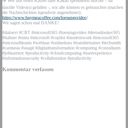
☕ Wer uns einen Kaffee oder Kakao spendieren möchte – da
das/die Video(s) gefallen -, wir alle können es gebrauchen (machen
die Nachtschichten irgendwie angenehmer):
https://www.buymeacoffee.com/loesungsvideo
!
Wir sagen schon mal DANKE!
#daloevi #CBT #microsoft365 #loesungsvideo #deroutlooker365
#hahner #entra #microsoft #copilot #modernwork #microsoft365
#microsoftteams #webinar #onlinekurs #trainthetrainer #techsmith
#camtasia #snagit #digitaltransformation #computing #consultants
#jobkarriere #productivity #cloudcomputing #userexperience
#informationsecurity #collaboration #productivity
Kommentar verfassen