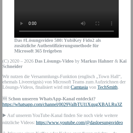
Das #Lösungsvideo
580
:
YubiKey Fido2 als
zusätzliche Authentifizierungsmethode für
Microsoft 365 freigeben
(C) 2020 – 2026
Das Lösungs-Video
by
Markus Hahner
&
Kai
Schneider
Wir nutzen die Versammlungs-Funktion (englisch „Town Hall“,
ehemals Liveereignis) von Microsoft Teams zum Aufzeichnen der
Lösungs-Videos, finalisiert wird mit
Camtasia
von
TechSmith
.
🆕
Schon unseren WhatsApp-Kanal entdeckt?
https://whatsapp.com/channel/0029VaIbTUl1XqugXBALRu3Z
▶️ Auf unserem YouTube-Kanal finden Sie noch viele weitere
nützliche Videos:
https://www.youtube.com/@dasloesungsvideo