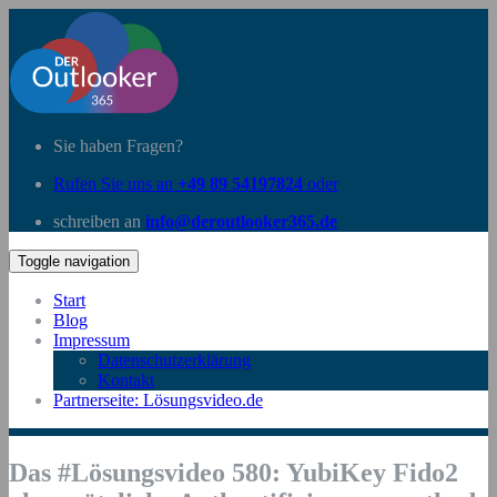
Sie haben Fragen?
Rufen Sie uns an
+49 89 54197824
oder
schreiben an
info@deroutlooker365.de
Toggle navigation
Start
Blog
Impressum
Datenschutzerklärung
Kontakt
Partnerseite: Lösungsvideo.de
Das #Lösungsvideo 580: YubiKey Fido2