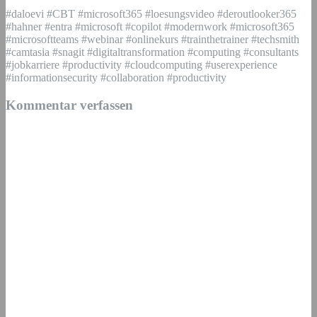
#daloevi #CBT #microsoft365 #loesungsvideo #deroutlooker365
#hahner #entra #microsoft #copilot #modernwork #microsoft365
#microsoftteams #webinar #onlinekurs #trainthetrainer #techsmith
#camtasia #snagit #digitaltransformation #computing #consultants
#jobkarriere #productivity #cloudcomputing #userexperience
#informationsecurity #collaboration #productivity
Kommentar verfassen