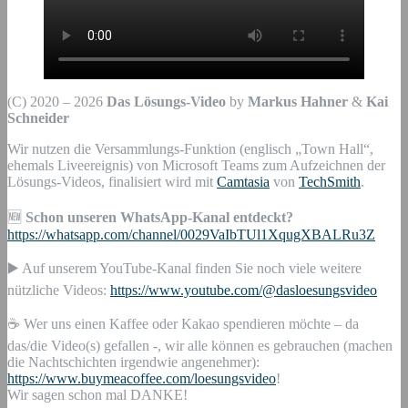
(C) 2020 – 2026
Das Lösungs-Video
by
Markus Hahner
&
Kai
Schneider
Wir nutzen die Versammlungs-Funktion (englisch „Town Hall“,
ehemals Liveereignis) von Microsoft Teams zum Aufzeichnen der
Lösungs-Videos, finalisiert wird mit
Camtasia
von
TechSmith
.
🆕
Schon unseren WhatsApp-Kanal entdeckt?
https://whatsapp.com/channel/0029VaIbTUl1XqugXBALRu3Z
▶️ Auf unserem YouTube-Kanal finden Sie noch viele weitere
nützliche Videos:
https://www.youtube.com/@dasloesungsvideo
☕ Wer uns einen Kaffee oder Kakao spendieren möchte – da
das/die Video(s) gefallen -, wir alle können es gebrauchen (machen
die Nachtschichten irgendwie angenehmer):
https://www.buymeacoffee.com/loesungsvideo
!
Wir sagen schon mal DANKE!