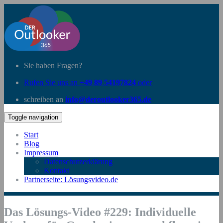
Sie haben Fragen?
Rufen Sie uns an
+49 89 54197824
oder
schreiben an
info@deroutlooker365.de
Toggle navigation
Start
Blog
Impressum
Datenschutzerklärung
Kontakt
Partnerseite: Lösungsvideo.de
Das Lösungs-Video #229: Individuelle