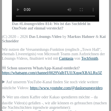
Das #Lösungsvideo
814
:
Wo ist das Suchfeld in
OneNote auf einmal versteckt?
(C) 2020 – 2026
Das Lösungs-Video
by
Markus Hahner
&
Kai
Schneider
Wir nutzen die Versammlungs-Funktion (englisch „Town Hall“,
ehemals Liveereignis) von Microsoft Teams zum Aufzeichnen der
Lösungs-Videos, finalisiert wird mit
Camtasia
von
TechSmith
.
🆕
Schon unseren WhatsApp-Kanal entdeckt?
https://whatsapp.com/channel/0029VaIbTUl1XqugXBALRu3Z
▶️ Auf unserem YouTube-Kanal finden Sie noch viele weitere
nützliche Videos:
https://www.youtube.com/@dasloesungsvideo
☕ Wer uns einen Kaffee oder Kakao spendieren möchte – da
das/die Video(s) gefallen -, wir alle können es gebrauchen (machen
die Nachtschichten irgendwie angenehmer):