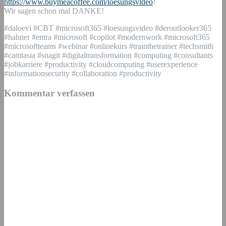
https://www.buymeacoffee.com/loesungsvideo
!
Wir sagen schon mal DANKE!
#daloevi #CBT #microsoft365 #loesungsvideo #deroutlooker365
#hahner #entra #microsoft #copilot #modernwork #microsoft365
#microsoftteams #webinar #onlinekurs #trainthetrainer #techsmith
#camtasia #snagit #digitaltransformation #computing #consultants
#jobkarriere #productivity #cloudcomputing #userexperience
#informationsecurity #collaboration #productivity
Kommentar verfassen