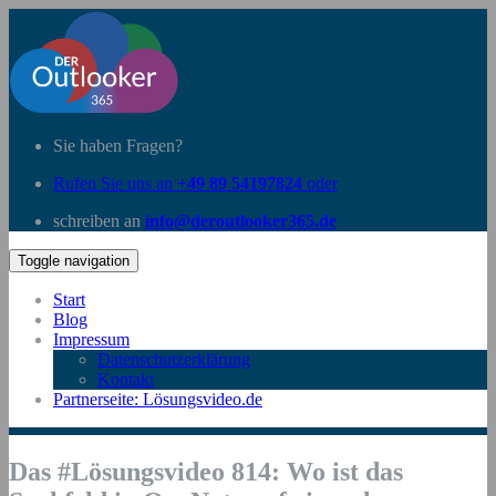
Sie haben Fragen?
Rufen Sie uns an
+49 89 54197824
oder
schreiben an
info@deroutlooker365.de
Toggle navigation
Start
Blog
Impressum
Datenschutzerklärung
Kontakt
Partnerseite: Lösungsvideo.de
Das #Lösungsvideo 814: Wo ist das