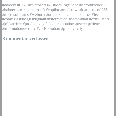
#daloevi #CBT #microsoft365 #loesungsvideo #deroutlooker365
#hahner #entra #microsoft #copilot #modernwork #microsoft365
#microsoftteams #webinar #onlinekurs #trainthetrainer #techsmith
#camtasia #snagit #digitaltransformation #computing #consultants
#jobkarriere #productivity #cloudcomputing #userexperience
#informationsecurity #collaboration #productivity
Kommentar verfassen