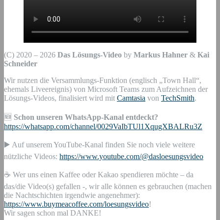
(C) 2020 – 2026
Das Lösungs-Video
by
Markus Hahner
&
Kai
Schneider
Wir nutzen die Versammlungs-Funktion (englisch „Town Hall“,
ehemals Liveereignis) von Microsoft Teams zum Aufzeichnen der
Lösungs-Videos, finalisiert wird mit
Camtasia
von
TechSmith
.
🆕
Schon unseren WhatsApp-Kanal entdeckt?
https://whatsapp.com/channel/0029VaIbTUl1XqugXBALRu3Z
▶️ Auf unserem YouTube-Kanal finden Sie noch viele weitere
nützliche Videos:
https://www.youtube.com/@dasloesungsvideo
☕ Wer uns einen Kaffee oder Kakao spendieren möchte – da
das/die Video(s) gefallen -, wir alle können es gebrauchen (machen
die Nachtschichten irgendwie angenehmer):
https://www.buymeacoffee.com/loesungsvideo
!
Wir sagen schon mal DANKE!