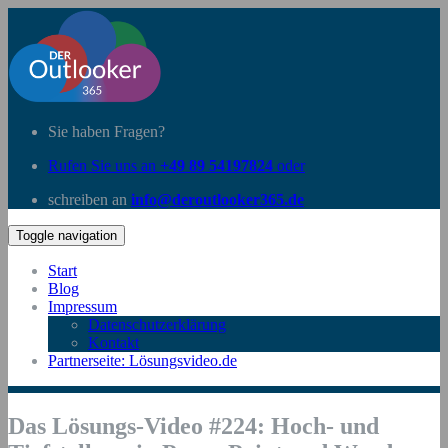
Sie haben Fragen?
Rufen Sie uns an
+49 89 54197824
oder
schreiben an
info@deroutlooker365.de
Toggle navigation
Start
Blog
Impressum
Datenschutzerklärung
Kontakt
Partnerseite: Lösungsvideo.de
Das Lösungs-Video #224: Hoch- und