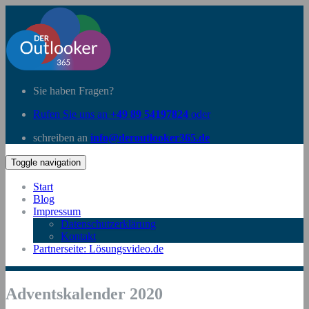
Sie haben Fragen?
Rufen Sie uns an
+49 89 54197824
oder
schreiben an
info@deroutlooker365.de
Toggle navigation
Start
Blog
Impressum
Datenschutzerklärung
Kontakt
Partnerseite: Lösungsvideo.de
Adventskalender 2020