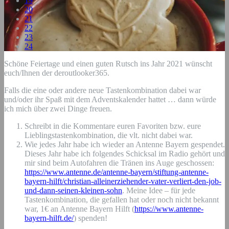
19
20
21
22
23
24
Schöne Feiertage und einen guten Rutsch ins Jahr 2021 wünscht
euch/Ihnen der deroutlooker365.
Falls die eine oder andere neue Tastenkombination dabei war
und/oder ihr Spaß mit dem Adventskalender hattet … dann würde
ich mich über zwei Dinge freuen.
Schreibt in die Kommentare euren Favoriten bzw. eure
Lieblingstastenkombination, die vlt. nicht dabei war.
Wie jedes Jahr habe ich wieder an Antenne Bayern gespendet.
Dieses Jahr habe ich folgendes Schicksal im Radio gehört und
mir sind beim Autofahren die Tränen ins Auge geschossen:
https://www.antenne.de/antenne-bayern/stiftung-antenne-
bayern-hilft/christian-alleinerziehender-vater-verliert-den-job-
und-dann-seinen-kleinen-sohn
. Meine Idee – für jede
Tastenkombination, die gefallen hat oder noch nicht bekannt
war, 1€ an Antenne Bayern Hilft (
https://www.antenne-
bayern-hilft.de/
) spenden!