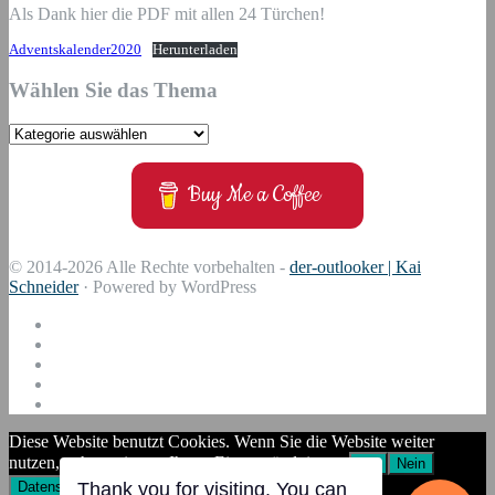
Als Dank hier die PDF mit allen 24 Türchen!
Adventskalender2020
Herunterladen
Wählen Sie das Thema
Wählen
Sie
das
Buy Me a Coffee
Thema
© 2014-2026 Alle Rechte vorbehalten -
der-outlooker | Kai
Schneider
· Powered by WordPress
Diese Website benutzt Cookies. Wenn Sie die Website weiter
nutzen, gehen wir von Ihrem Einverständnis aus.
OK
Nein
Thank you for visiting. You can
Datenschutzerklärung