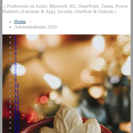
.:| Profiwissen zu Azure, Microsoft 365, SharePoint, Teams, Power
Platform (Automate & App), Security, OneNote & Outlook |:.
Home
/
Adventskalender 2020
1
2
3
4
5
6
7
8
9
10
11
12
13
14
15
16
17
18