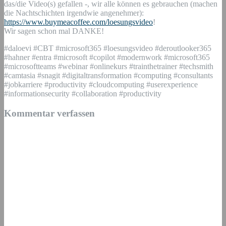
das/die Video(s) gefallen -, wir alle können es gebrauchen (machen
die Nachtschichten irgendwie angenehmer):
https://www.buymeacoffee.com/loesungsvideo
!
Wir sagen schon mal DANKE!
#daloevi #CBT #microsoft365 #loesungsvideo #deroutlooker365
#hahner #entra #microsoft #copilot #modernwork #microsoft365
#microsoftteams #webinar #onlinekurs #trainthetrainer #techsmith
#camtasia #snagit #digitaltransformation #computing #consultants
#jobkarriere #productivity #cloudcomputing #userexperience
#informationsecurity #collaboration #productivity
Kommentar verfassen