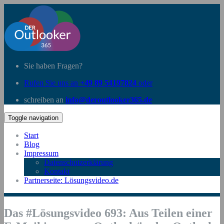
Sie haben Fragen?
Rufen Sie uns an
+49 89 54197824
oder
schreiben an
info@deroutlooker365.de
Toggle navigation
Start
Blog
Impressum
Datenschutzerklärung
Kontakt
Partnerseite: Lösungsvideo.de
Das #Lösungsvideo 693: Aus Teilen einer