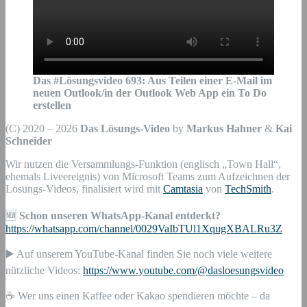
Das #Lösungsvideo
693
:
Aus Teilen einer E-Mail im
neuen Outlook/in der Outlook Web App ein To Do
erstellen
(C) 2020 – 2026
Das Lösungs-Video
by
Markus Hahner
&
Kai
Schneider
Wir nutzen die Versammlungs-Funktion (englisch „Town Hall“,
ehemals Liveereignis) von Microsoft Teams zum Aufzeichnen der
Lösungs-Videos, finalisiert wird mit
Camtasia
von
TechSmith
.
🆕
Schon unseren WhatsApp-Kanal entdeckt?
https://whatsapp.com/channel/0029VaIbTUl1XqugXBALRu3Z
▶️ Auf unserem YouTube-Kanal finden Sie noch viele weitere
nützliche Videos:
https://www.youtube.com/@dasloesungsvideo
☕ Wer uns einen Kaffee oder Kakao spendieren möchte – da