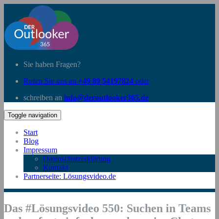
Sie haben Fragen?
Rufen Sie uns an
+49 89 54197824
oder
schreiben an
info@deroutlooker365.de
Toggle navigation
Start
Blog
Impressum
Datenschutzerklärung
Kontakt
Partnerseite: Lösungsvideo.de
Das #Lösungsvideo 550: Suchen in Teams