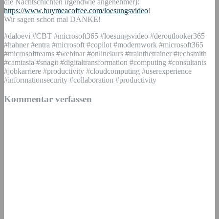
die Nachtschichten irgendwie angenehmer):
https://www.buymeacoffee.com/loesungsvideo
!
Wir sagen schon mal DANKE!
#daloevi #CBT #microsoft365 #loesungsvideo #deroutlooker365
#hahner #entra #microsoft #copilot #modernwork #microsoft365
#microsoftteams #webinar #onlinekurs #trainthetrainer #techsmith
#camtasia #snagit #digitaltransformation #computing #consultants
#jobkarriere #productivity #cloudcomputing #userexperience
#informationsecurity #collaboration #productivity
Kommentar verfassen