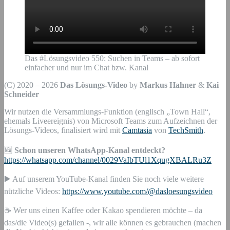
Das #Lösungsvideo 550: Suchen in Teams – ab sofort
einfacher und nur im Chat bzw. Kanal
(C) 2020 – 2026
Das Lösungs-Video
by
Markus Hahner
&
Kai
Schneider
Wir nutzen die Versammlungs-Funktion (englisch „Town Hall“,
ehemals Liveereignis) von Microsoft Teams zum Aufzeichnen der
Lösungs-Videos, finalisiert wird mit
Camtasia
von
TechSmith
.
🆕
Schon unseren WhatsApp-Kanal entdeckt?
https://whatsapp.com/channel/0029VaIbTUl1XqugXBALRu3Z
▶️ Auf unserem YouTube-Kanal finden Sie noch viele weitere
nützliche Videos:
https://www.youtube.com/@dasloesungsvideo
☕ Wer uns einen Kaffee oder Kakao spendieren möchte – da
das/die Video(s) gefallen -, wir alle können es gebrauchen (machen