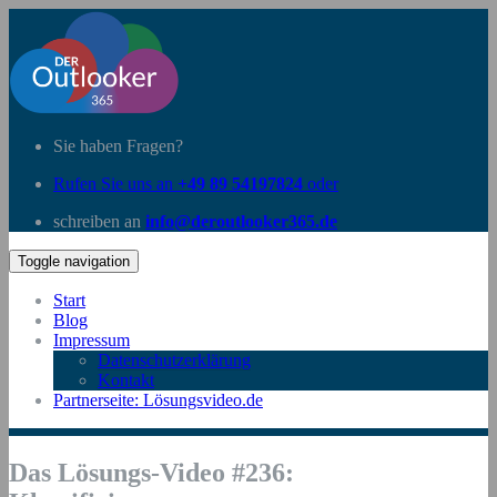
Sie haben Fragen?
Rufen Sie uns an
+49 89 54197824
oder
schreiben an
info@deroutlooker365.de
Toggle navigation
Start
Blog
Impressum
Datenschutzerklärung
Kontakt
Partnerseite: Lösungsvideo.de
Das Lösungs-Video #236: