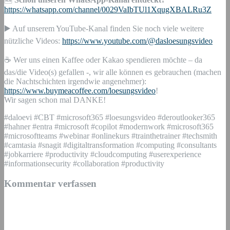
https://whatsapp.com/channel/0029VaIbTUl1XqugXBALRu3Z
▶️ Auf unserem YouTube-Kanal finden Sie noch viele weitere
nützliche Videos:
https://www.youtube.com/@dasloesungsvideo
☕ Wer uns einen Kaffee oder Kakao spendieren möchte – da
das/die Video(s) gefallen -, wir alle können es gebrauchen (machen
die Nachtschichten irgendwie angenehmer):
https://www.buymeacoffee.com/loesungsvideo
!
Wir sagen schon mal DANKE!
#daloevi #CBT #microsoft365 #loesungsvideo #deroutlooker365
#hahner #entra #microsoft #copilot #modernwork #microsoft365
#microsoftteams #webinar #onlinekurs #trainthetrainer #techsmith
#camtasia #snagit #digitaltransformation #computing #consultants
#jobkarriere #productivity #cloudcomputing #userexperience
#informationsecurity #collaboration #productivity
Kommentar verfassen