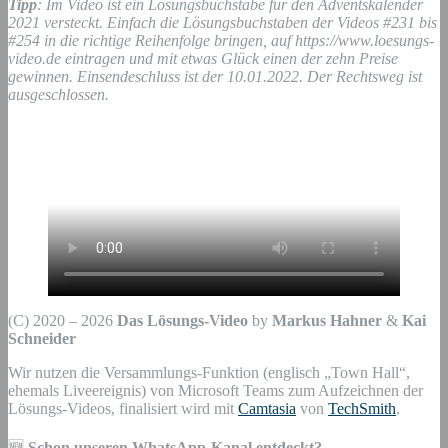
Tipp
: Im Video ist ein Lösungsbuchstabe für den Adventskalender
2021 versteckt. Einfach die Lösungsbuchstaben der Videos #231 bis
#254 in die richtige Reihenfolge bringen, auf https://www.loesungs-
video.de eintragen und mit etwas Glück einen der zehn Preise
gewinnen. Einsendeschluss ist der 10.01.2022. Der Rechtsweg ist
ausgeschlossen.
(C) 2020 – 2026
Das Lösungs-Video
by
Markus Hahner
&
Kai
Schneider
Wir nutzen die Versammlungs-Funktion (englisch „Town Hall“,
ehemals Liveereignis) von Microsoft Teams zum Aufzeichnen der
Lösungs-Videos, finalisiert wird mit
Camtasia
von
TechSmith
.
🆕
Schon unseren WhatsApp-Kanal entdeckt?