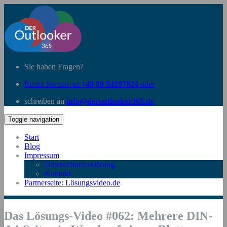
Sie haben Fragen?
Rufen Sie uns an
+49 89 54197824
oder
schreiben an
info@deroutlooker365.de
Toggle navigation
Start
Blog
Impressum
Datenschutzerklärung
Kontakt
Partnerseite: Lösungsvideo.de
Das Lösungs-Video #062: Mehrere DIN-