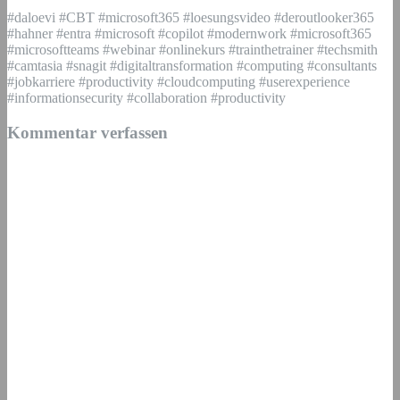
#daloevi #CBT #microsoft365 #loesungsvideo #deroutlooker365
#hahner #entra #microsoft #copilot #modernwork #microsoft365
#microsoftteams #webinar #onlinekurs #trainthetrainer #techsmith
#camtasia #snagit #digitaltransformation #computing #consultants
#jobkarriere #productivity #cloudcomputing #userexperience
#informationsecurity #collaboration #productivity
Kommentar verfassen