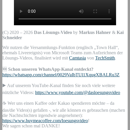
(C) 2020 – 2026
Das Lösungs-Video
by
Markus Hahner
&
Kai
Schneider
Wir nutzen die Versammlungs-Funktion (englisch „Town Hall“,
ehemals Liveereignis) von Microsoft Teams zum Aufzeichnen der
Lösungs-Videos, finalisiert wird mit
Camtasia
von
TechSmith
.
🆕
Schon unseren WhatsApp-Kanal entdeckt?
https://whatsapp.com/channel/0029VaIbTUl1XqugXBALRu3Z
▶️ Auf unserem YouTube-Kanal finden Sie noch viele weitere
nützliche Videos:
https://www.youtube.com/@dasloesungsvideo
☕ Wer uns einen Kaffee oder Kakao spendieren möchte – da
das/die Video(s) gefallen -, wir alle können es gebrauchen (machen
die Nachtschichten irgendwie angenehmer):
https://www.buymeacoffee.com/loesungsvideo
!
Wir sagen schon mal DANKE!