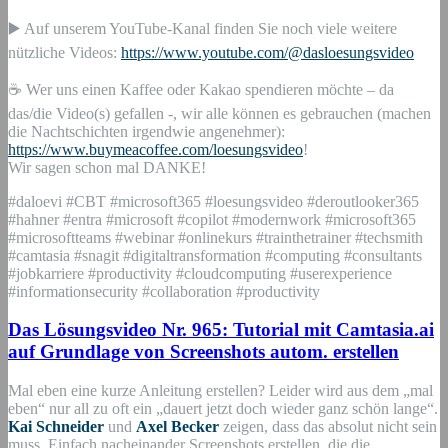
▶️ Auf unserem YouTube-Kanal finden Sie noch viele weitere
nützliche Videos:
https://www.youtube.com/@dasloesungsvideo
☕ Wer uns einen Kaffee oder Kakao spendieren möchte – da
das/die Video(s) gefallen -, wir alle können es gebrauchen (machen
die Nachtschichten irgendwie angenehmer):
https://www.buymeacoffee.com/loesungsvideo
!
Wir sagen schon mal DANKE!
#daloevi #CBT #microsoft365 #loesungsvideo #deroutlooker365
#hahner #entra #microsoft #copilot #modernwork #microsoft365
#microsoftteams #webinar #onlinekurs #trainthetrainer #techsmith
#camtasia #snagit #digitaltransformation #computing #consultants
#jobkarriere #productivity #cloudcomputing #userexperience
#informationsecurity #collaboration #productivity
Das Lösungsvideo Nr. 965: Tutorial mit Camtasia.ai
auf Grundlage von Screenshots autom. erstellen
Mal eben eine kurze Anleitung erstellen? Leider wird aus dem „mal
eben“ nur all zu oft ein „dauert jetzt doch wieder ganz schön lange“.
Kai Schneider
und
Axel Becker
zeigen, dass das absolut nicht sein
muss. Einfach nacheinander Screenshots erstellen, die die