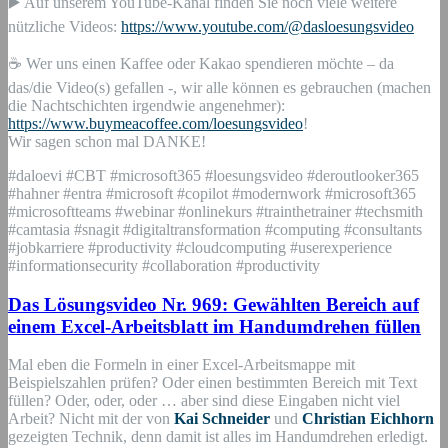
▶️ Auf unserem YouTube-Kanal finden Sie noch viele weitere
nützliche Videos:
https://www.youtube.com/@dasloesungsvideo
☕ Wer uns einen Kaffee oder Kakao spendieren möchte – da
das/die Video(s) gefallen -, wir alle können es gebrauchen (machen
die Nachtschichten irgendwie angenehmer):
https://www.buymeacoffee.com/loesungsvideo
!
Wir sagen schon mal DANKE!
#daloevi #CBT #microsoft365 #loesungsvideo #deroutlooker365
#hahner #entra #microsoft #copilot #modernwork #microsoft365
#microsoftteams #webinar #onlinekurs #trainthetrainer #techsmith
#camtasia #snagit #digitaltransformation #computing #consultants
#jobkarriere #productivity #cloudcomputing #userexperience
#informationsecurity #collaboration #productivity
Das Lösungsvideo Nr. 969: Gewählten Bereich auf
einem Excel-Arbeitsblatt im Handumdrehen füllen
Mal eben die Formeln in einer Excel-Arbeitsmappe mit
Beispielszahlen prüfen? Oder einen bestimmten Bereich mit Text
füllen? Oder, oder, oder … aber sind diese Eingaben nicht viel
Arbeit? Nicht mit der von
Kai Schneider
und
Christian Eichhorn
gezeigten Technik, denn damit ist alles im Handumdrehen erledigt.