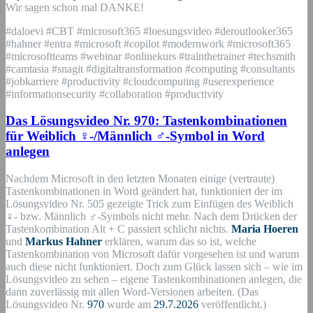
Wir sagen schon mal DANKE!
#daloevi #CBT #microsoft365 #loesungsvideo #deroutlooker365
#hahner #entra #microsoft #copilot #modernwork #microsoft365
#microsoftteams #webinar #onlinekurs #trainthetrainer #techsmith
#camtasia #snagit #digitaltransformation #computing #consultants
#jobkarriere #productivity #cloudcomputing #userexperience
#informationsecurity #collaboration #productivity
Das Lösungsvideo Nr. 970: Tastenkombinationen
für Weiblich ♀-/Männlich ♂-Symbol in Word
anlegen
Nachdem Microsoft in den letzten Monaten einige (vertraute)
Tastenkombinationen in Word geändert hat, funktioniert der im
Lösungsvideo Nr. 505 gezeigte Trick zum Einfügen des Weiblich
♀- bzw. Männlich ♂-Symbols nicht mehr. Nach dem Drücken der
Tastenkombination Alt + C passiert schlicht nichts.
Maria Hoeren
und
Markus Hahner
erklären, warum das so ist, welche
Tastenkombination von Microsoft dafür vorgesehen ist und warum
auch diese nicht funktioniert. Doch zum Glück lassen sich – wie im
Lösungsvideo zu sehen – eigene Tastenkombinationen anlegen, die
dann zuverlässig mit allen Word-Versionen arbeiten. (Das
Lösungsvideo Nr.
970
wurde am
29.7.2026
veröffentlicht.)