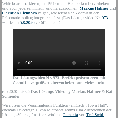
Whiteboard markieren, mit Pfeilen und Rechtecken hervorheben
und auch jederzeit hinein- und herauszoomen.
Markus Hahner
und
Christian Eichhorn
zeigen, wie leicht sich ZoomIt in den
Präsentationsalltag integrieren lässt. (Das Lösungsvideo Nr.
973
wurde am
5.8.2026
veröffentlicht.)
Das Lösungsvideo Nr.
973
:
Perfekt präsentieren mit
ZoomIt – vergrößern, hervorheben und vieles mehr
(C) 2020 – 2026
Das Lösungs-Video
by
Markus Hahner
&
Kai
Schneider
Wir nutzen die Versammlungs-Funktion (englisch „Town Hall“,
ehemals Liveereignis) von Microsoft Teams zum Aufzeichnen der
Lösungs-Videos, finalisiert wird mit
Camtasia
von
TechSmith
.