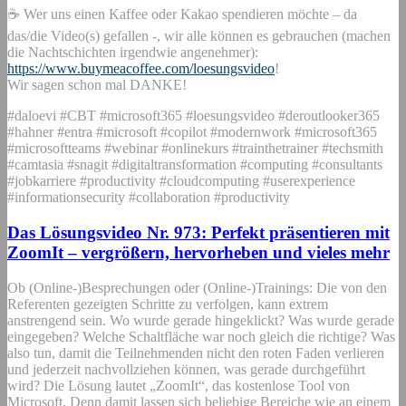
☕ Wer uns einen Kaffee oder Kakao spendieren möchte – da
das/die Video(s) gefallen -, wir alle können es gebrauchen (machen
die Nachtschichten irgendwie angenehmer):
https://www.buymeacoffee.com/loesungsvideo
!
Wir sagen schon mal DANKE!
#daloevi #CBT #microsoft365 #loesungsvideo #deroutlooker365
#hahner #entra #microsoft #copilot #modernwork #microsoft365
#microsoftteams #webinar #onlinekurs #trainthetrainer #techsmith
#camtasia #snagit #digitaltransformation #computing #consultants
#jobkarriere #productivity #cloudcomputing #userexperience
#informationsecurity #collaboration #productivity
Das Lösungsvideo Nr. 973: Perfekt präsentieren mit
ZoomIt – vergrößern, hervorheben und vieles mehr
Ob (Online-)Besprechungen oder (Online-)Trainings: Die von den
Referenten gezeigten Schritte zu verfolgen, kann extrem
anstrengend sein. Wo wurde gerade hingeklickt? Was wurde gerade
eingegeben? Welche Schaltfläche war noch gleich die richtige? Was
also tun, damit die Teilnehmenden nicht den roten Faden verlieren
und jederzeit nachvollziehen können, was gerade durchgeführt
wird? Die Lösung lautet „ZoomIt“, das kostenlose Tool von
Microsoft. Denn damit lassen sich beliebige Bereiche wie an einem