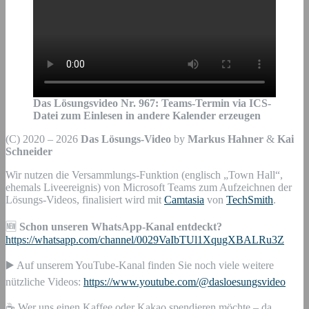
Das Lösungsvideo Nr.
967
:
Teams-Termin via ICS-
Datei zum Einlesen in andere Kalender erzeugen
(C) 2020 – 2026
Das Lösungs-Video
by
Markus Hahner
&
Kai
Schneider
Wir nutzen die Versammlungs-Funktion (englisch „Town Hall“,
ehemals Liveereignis) von Microsoft Teams zum Aufzeichnen der
Lösungs-Videos, finalisiert wird mit
Camtasia
von
TechSmith
.
🆕
Schon unseren WhatsApp-Kanal entdeckt?
https://whatsapp.com/channel/0029VaIbTUl1XqugXBALRu3Z
▶️ Auf unserem YouTube-Kanal finden Sie noch viele weitere
nützliche Videos:
https://www.youtube.com/@dasloesungsvideo
☕ Wer uns einen Kaffee oder Kakao spendieren möchte – da