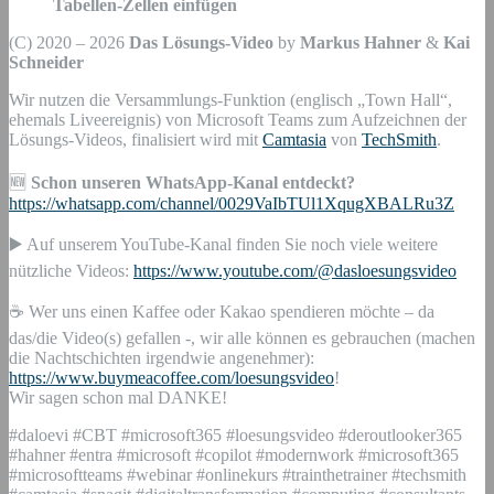
Tabellen-Zellen einfügen
(C) 2020 – 2026
Das Lösungs-Video
by
Markus Hahner
&
Kai
Schneider
Wir nutzen die Versammlungs-Funktion (englisch „Town Hall“,
ehemals Liveereignis) von Microsoft Teams zum Aufzeichnen der
Lösungs-Videos, finalisiert wird mit
Camtasia
von
TechSmith
.
🆕
Schon unseren WhatsApp-Kanal entdeckt?
https://whatsapp.com/channel/0029VaIbTUl1XqugXBALRu3Z
▶️ Auf unserem YouTube-Kanal finden Sie noch viele weitere
nützliche Videos:
https://www.youtube.com/@dasloesungsvideo
☕ Wer uns einen Kaffee oder Kakao spendieren möchte – da
das/die Video(s) gefallen -, wir alle können es gebrauchen (machen
die Nachtschichten irgendwie angenehmer):
https://www.buymeacoffee.com/loesungsvideo
!
Wir sagen schon mal DANKE!
#daloevi #CBT #microsoft365 #loesungsvideo #deroutlooker365
#hahner #entra #microsoft #copilot #modernwork #microsoft365
#microsoftteams #webinar #onlinekurs #trainthetrainer #techsmith