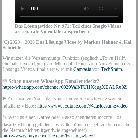
Das Lösungsvideo Nr.
971
:
Teil eines Snagit-Videos
als separate Videodatei abspeichern
(C) 2020 – 2026
Das Lösungs-Video
by
Markus Hahner
&
Kai
Schneider
Wir nutzen die Versammlungs-Funktion (englisch „Town Hall“,
ehemals Liveereignis) von Microsoft Teams zum Aufzeichnen der
Lösungs-Videos, finalisiert wird mit
Camtasia
von
TechSmith
.
🆕
Schon unseren WhatsApp-Kanal entdeckt?
https://whatsapp.com/channel/0029VaIbTUl1XqugXBALRu3Z
▶️ Auf unserem YouTube-Kanal finden Sie noch viele weitere
nützliche Videos:
https://www.youtube.com/@dasloesungsvideo
☕ Wer uns einen Kaffee oder Kakao spendieren möchte – da
das/die Video(s) gefallen -, wir alle können es gebrauchen (machen
die Nachtschichten irgendwie angenehmer):
https://www.buymeacoffee.com/loesungsvideo
!