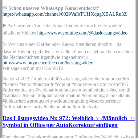
🆕
Schon unseren WhatsApp-Kanal entdeckt?
https://whatsapp.com/channel/0029VaIbTUl1XqugXBALRu3Z
▶️ Auf unserem YouTube-Kanal finden Sie noch viele weitere
nützliche Videos:
https://www.youtube.com/@dasloesungsvideo
☕ Wer uns einen Kaffee oder Kakao spendieren möchte – da
das/die Video(s) gefallen -, wir alle können es gebrauchen (machen
die Nachtschichten irgendwie angenehmer):
https://www.buymeacoffee.com/loesungsvideo
!
Wir sagen schon mal DANKE!
#daloevi #CBT #microsoft365 #loesungsvideo #deroutlooker365
#hahner #entra #microsoft #copilot #modernwork #microsoft365
#microsoftteams #webinar #onlinekurs #trainthetrainer #techsmith
#camtasia #snagit #digitaltransformation #computing #consultants
#jobkarriere #productivity #cloudcomputing #userexperience
#informationsecurity #collaboration #productivity
Das Lösungsvideo Nr. 972: Weiblich ♀-/Männlich ♂-
Symbol in Office per AutoKorrektur einfügen
Eine eigene Tastenkombination zum Einfügen des Weiblich ♀- bzw.