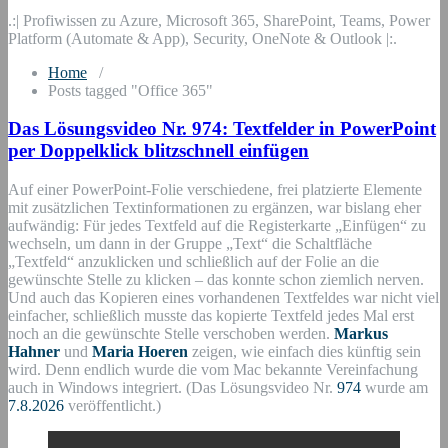
.:| Profiwissen zu Azure, Microsoft 365, SharePoint, Teams, Power
Platform (Automate & App), Security, OneNote & Outlook |:.
Home
/
Posts tagged "Office 365"
Das Lösungsvideo Nr. 974: Textfelder in PowerPoint
per Doppelklick blitzschnell einfügen
Auf einer PowerPoint-Folie verschiedene, frei platzierte Elemente
mit zusätzlichen Textinformationen zu ergänzen, war bislang eher
aufwändig: Für jedes Textfeld auf die Registerkarte „Einfügen“ zu
wechseln, um dann in der Gruppe „Text“ die Schaltfläche
„Textfeld“ anzuklicken und schließlich auf der Folie an die
gewünschte Stelle zu klicken – das konnte schon ziemlich nerven.
Und auch das Kopieren eines vorhandenen Textfeldes war nicht viel
einfacher, schließlich musste das kopierte Textfeld jedes Mal erst
noch an die gewünschte Stelle verschoben werden.
Markus
Hahner
und
Maria Hoeren
zeigen, wie einfach dies künftig sein
wird. Denn endlich wurde die vom Mac bekannte Vereinfachung
auch in Windows integriert. (Das Lösungsvideo Nr.
974
wurde am
7.8.2026
veröffentlicht.)