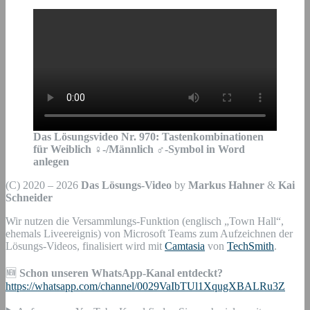
Das Lösungsvideo Nr.
970
:
Tastenkombinationen
für Weiblich
♀-/Männlich ♂-Symbol in Word
anlegen
(C) 2020 – 2026
Das Lösungs-Video
by
Markus Hahner
&
Kai
Schneider
Wir nutzen die Versammlungs-Funktion (englisch „Town Hall“,
ehemals Liveereignis) von Microsoft Teams zum Aufzeichnen der
Lösungs-Videos, finalisiert wird mit
Camtasia
von
TechSmith
.
🆕
Schon unseren WhatsApp-Kanal entdeckt?
https://whatsapp.com/channel/0029VaIbTUl1XqugXBALRu3Z