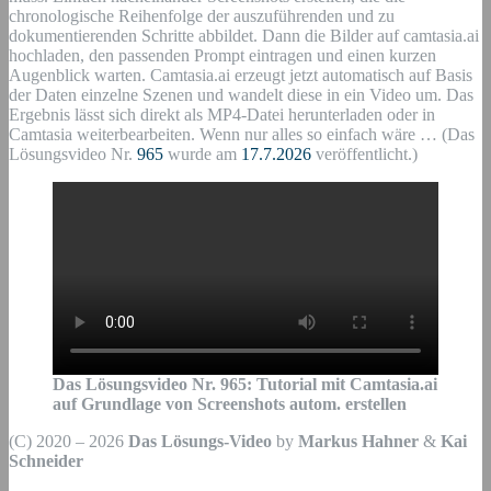
chronologische Reihenfolge der auszuführenden und zu
dokumentierenden Schritte abbildet. Dann die Bilder auf camtasia.ai
hochladen, den passenden Prompt eintragen und einen kurzen
Augenblick warten. Camtasia.ai erzeugt jetzt automatisch auf Basis
der Daten einzelne Szenen und wandelt diese in ein Video um. Das
Ergebnis lässt sich direkt als MP4-Datei herunterladen oder in
Camtasia weiterbearbeiten. Wenn nur alles so einfach wäre … (Das
Lösungsvideo Nr.
965
wurde am
17.7.2026
veröffentlicht.)
Das Lösungsvideo Nr. 965: Tutorial mit Camtasia.ai
auf Grundlage von Screenshots autom. erstellen
(C) 2020 – 2026
Das Lösungs-Video
by
Markus Hahner
&
Kai
Schneider