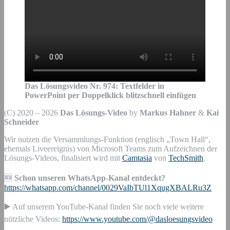
Das Lösungsvideo Nr.
974
:
Textfelder in
PowerPoint per Doppelklick blitzschnell einfügen
(C) 2020 – 2026
Das Lösungs-Video
by
Markus Hahner
&
Kai
Schneider
Wir nutzen die Versammlungs-Funktion (englisch „Town Hall“,
ehemals Liveereignis) von Microsoft Teams zum Aufzeichnen der
Lösungs-Videos, finalisiert wird mit
Camtasia
von
TechSmith
.
🆕
Schon unseren WhatsApp-Kanal entdeckt?
https://whatsapp.com/channel/0029VaIbTUl1XqugXBALRu3Z
▶️ Auf unserem YouTube-Kanal finden Sie noch viele weitere
nützliche Videos:
https://www.youtube.com/@dasloesungsvideo