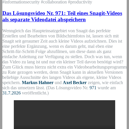
#informationsecurity #collaboration #productivity
Das Lösungsvideo Nr. 971: Teil eines Snagit-Videos
als separate Videodatei abspeichern
Wenngleich das Haupteinsatzgebiet von Snagit das perfekte
Erstellen und Bearbeiten von Bildschirmfotos ist, lassen sich mit
Snagit seit geraumer Zeit auch kleine Videos aufzeichnen. Dies ist
eine perfekte Ergänzung, wenn es darum geht, mal eben eine
Schritt-für-Schritt-Folge abzufilmen, um diese dann als ganz
einfache Anleitung zur Verfügung zu stellen. Doch was tun, wenn
das Video zu lang ist und nur ein kleiner Teil davon benötigt wird?
Zum Glück muss hierzu nicht extra ein Videobearbeitungsprogramm
zu Rate gezogen werden, denn Snagit kann in aktuellen Versionen
beliebige Ausschnitte des langen Videos als eigene, kleine Videos
speichern.
Markus Hahner
und
Axel Becker
zeigen, wie einfach
sich das umsetzen lässt. (Das Lösungsvideo Nr.
971
wurde am
31.7.2026
veröffentlicht.)