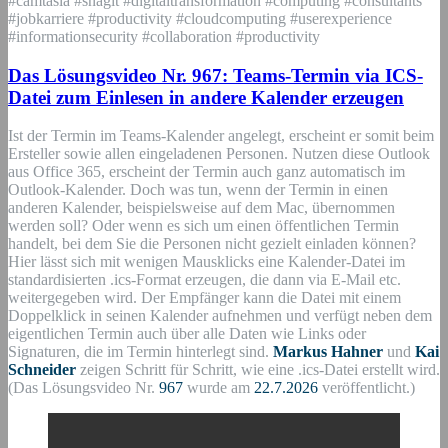
#camtasia #snagit #digitaltransformation #computing #consultants
#jobkarriere #productivity #cloudcomputing #userexperience
#informationsecurity #collaboration #productivity
Das Lösungsvideo Nr. 967: Teams-Termin via ICS-
Datei zum Einlesen in andere Kalender erzeugen
Ist der Termin im Teams-Kalender angelegt, erscheint er somit beim
Ersteller sowie allen eingeladenen Personen. Nutzen diese Outlook
aus Office 365, erscheint der Termin auch ganz automatisch im
Outlook-Kalender. Doch was tun, wenn der Termin in einen
anderen Kalender, beispielsweise auf dem Mac, übernommen
werden soll? Oder wenn es sich um einen öffentlichen Termin
handelt, bei dem Sie die Personen nicht gezielt einladen können?
Hier lässt sich mit wenigen Mausklicks eine Kalender-Datei im
standardisierten .ics-Format erzeugen, die dann via E-Mail etc.
weitergegeben wird. Der Empfänger kann die Datei mit einem
Doppelklick in seinen Kalender aufnehmen und verfügt neben dem
eigentlichen Termin auch über alle Daten wie Links oder
Signaturen, die im Termin hinterlegt sind.
Markus Hahner
und
Kai
Schneider
zeigen Schritt für Schritt, wie eine .ics-Datei erstellt wird.
(Das Lösungsvideo Nr.
967
wurde am
22.7.2026
veröffentlicht.)