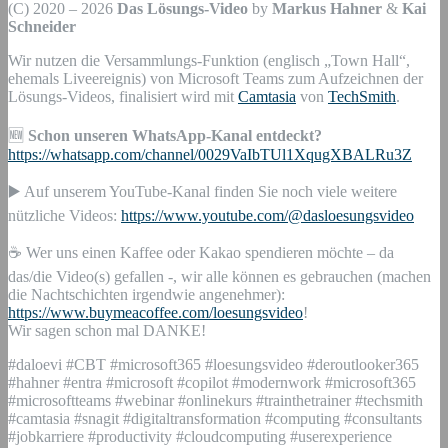
(C) 2020 – 2026
Das Lösungs-Video
by
Markus Hahner
&
Kai
Schneider
Wir nutzen die Versammlungs-Funktion (englisch „Town Hall“,
ehemals Liveereignis) von Microsoft Teams zum Aufzeichnen der
Lösungs-Videos, finalisiert wird mit
Camtasia
von
TechSmith
.
🆕
Schon unseren WhatsApp-Kanal entdeckt?
https://whatsapp.com/channel/0029VaIbTUl1XqugXBALRu3Z
▶️ Auf unserem YouTube-Kanal finden Sie noch viele weitere
nützliche Videos:
https://www.youtube.com/@dasloesungsvideo
☕ Wer uns einen Kaffee oder Kakao spendieren möchte – da
das/die Video(s) gefallen -, wir alle können es gebrauchen (machen
die Nachtschichten irgendwie angenehmer):
https://www.buymeacoffee.com/loesungsvideo
!
Wir sagen schon mal DANKE!
#daloevi #CBT #microsoft365 #loesungsvideo #deroutlooker365
#hahner #entra #microsoft #copilot #modernwork #microsoft365
#microsoftteams #webinar #onlinekurs #trainthetrainer #techsmith
#camtasia #snagit #digitaltransformation #computing #consultants
#jobkarriere #productivity #cloudcomputing #userexperience