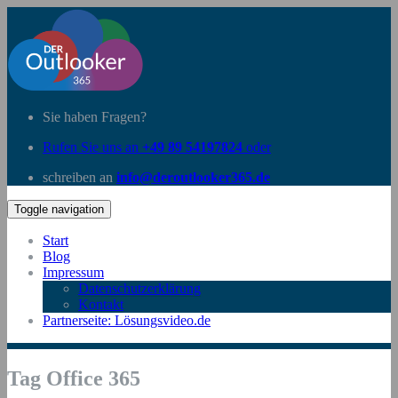
Sie haben Fragen?
Rufen Sie uns an
+49 89 54197824
oder
schreiben an
info@deroutlooker365.de
Toggle navigation
Start
Blog
Impressum
Datenschutzerklärung
Kontakt
Partnerseite: Lösungsvideo.de
Tag Office 365