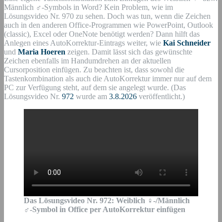
Männlich ♂-Symbols in Word? Kein Problem, wie im
Lösungsvideo Nr. 970 zu sehen. Doch was tun, wenn die Zeichen
auch in den anderen Office-Programmen wie PowerPoint, Outlook
(classic), Excel oder OneNote benötigt werden? Dann hilft das
Anlegen eines AutoKorrektur-Eintrags weiter, wie
Kai Schneider
und
Maria Hoeren
zeigen. Damit lässt sich das gewünschte
Zeichen ebenfalls im Handumdrehen an der aktuellen
Cursorposition einfügen. Zu beachten ist, dass sowohl die
Tastenkombination als auch die AutoKorrektur immer nur auf dem
PC zur Verfügung steht, auf dem sie angelegt wurde. (Das
Lösungsvideo Nr.
972
wurde am
3.8.2026
veröffentlicht.)
Das Lösungsvideo Nr.
972
:
Weiblich
♀
-/Männlich
♂
-Symbol in Office per AutoKorrektur einfügen