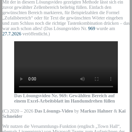
Mit der in diesem Lösungsvideo gezeigten Methode lässt sich ein
zuvor gewählter Zellenbereich beliebig füllen. Einfach den
gewünschten Bereich markieren, für Beispielzahlen die Formel
„Zufallsbereich“ oder für Text die gewünschten Wörter eingeben
und zum Schluss noch die richtige Tastenkombination drücken – das
war auch schon alles! (Das Lösungsvideo Nr.
969
wurde am
27.7.2026
veröffentlicht.)
Das Lösungsvideo Nr.
969
:
Gewählten Bereich auf
einem Excel-Arbeitsblatt im Handumdrehen füllen
(C) 2020 – 2026
Das Lösungs-Video
by
Markus Hahner
&
Kai
Schneider
Wir nutzen die Versammlungs-Funktion (englisch „Town Hall“,
ehemals Liveereignis) von Microsoft Teams zum Aufzeichnen der