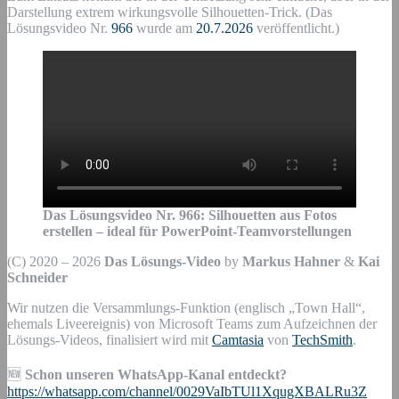
Darstellung extrem wirkungsvolle Silhouetten-Trick. (Das
Lösungsvideo Nr.
966
wurde am
20.7.2026
veröffentlicht.)
Das Lösungsvideo Nr. 966: Silhouetten aus Fotos
erstellen – ideal für PowerPoint-Teamvorstellungen
(C) 2020 – 2026
Das Lösungs-Video
by
Markus Hahner
&
Kai
Schneider
Wir nutzen die Versammlungs-Funktion (englisch „Town Hall“,
ehemals Liveereignis) von Microsoft Teams zum Aufzeichnen der
Lösungs-Videos, finalisiert wird mit
Camtasia
von
TechSmith
.
🆕
Schon unseren WhatsApp-Kanal entdeckt?
https://whatsapp.com/channel/0029VaIbTUl1XqugXBALRu3Z