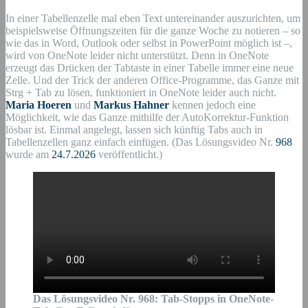
In einer Tabellenzelle mal eben Text untereinander auszurichten, um
beispielsweise Öffnungszeiten für die ganze Woche zu notieren – so
wie das in Word, Outlook oder selbst in PowerPoint möglich ist –,
wird von OneNote leider nicht unterstützt. Denn in OneNote
erzeugt das Drücken der Tabtaste in einer Tabelle immer eine neue
Zelle. Und der Trick der anderen Office-Programme, das Ganze mit
Strg + Tab zu lösen, funktioniert in OneNote leider auch nicht.
Maria Hoeren
und
Markus Hahner
kennen jedoch eine
Möglichkeit, wie das Ganze mithilfe der AutoKorrektur-Funktion
lösbar ist. Einmal angelegt, lassen sich künftig Tabs auch in
Tabellenzellen ganz einfach einfügen. (Das Lösungsvideo Nr.
968
wurde am
24.7.2026
veröffentlicht.)
Das Lösungsvideo Nr.
968
:
Tab-Stopps in OneNote-