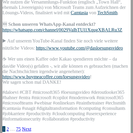
Wir nutzen die Versammlungs-Funktion (englisch „Town Hall“,
ehemals Liveereignis) von Microsoft Teams zum Aufzeichnen der
Lösungs-Videos, finalisiert wird mit
Camtasia
von
TechSmith
.
🆕
Schon unseren WhatsApp-Kanal entdeckt?
https://whatsapp.com/channel/0029VaIbTUl1XqugXBALRu3Z
▶️ Auf unserem YouTube-Kanal finden Sie noch viele weitere
nützliche Videos:
https://www.youtube.com/@dasloesungsvideo
☕ Wer uns einen Kaffee oder Kakao spendieren möchte – da
das/die Video(s) gefallen -, wir alle können es gebrauchen (machen
die Nachtschichten irgendwie angenehmer):
https://www.buymeacoffee.com/loesungsvideo
!
Wir sagen schon mal DANKE!
#daloevi #CBT #microsoft365 #loesungsvideo #deroutlooker365
#hahner #entra #microsoft #copilot #modernwork #microsoft365
#microsoftteams #webinar #onlinekurs #trainthetrainer #techsmith
#camtasia #snagit #digitaltransformation #computing #consultants
#jobkarriere #productivity #cloudcomputing #userexperience
#informationsecurity #collaboration #productivity
1
2
…
75
Next