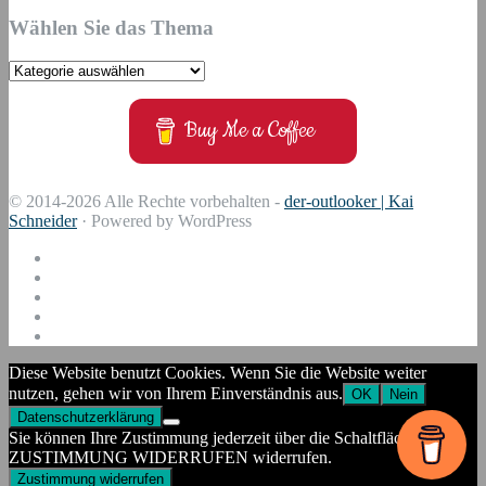
Wählen Sie das Thema
Wählen
Sie
das
Buy Me a Coffee
Thema
© 2014-2026 Alle Rechte vorbehalten -
der-outlooker | Kai
Schneider
· Powered by WordPress
Diese Website benutzt Cookies. Wenn Sie die Website weiter
nutzen, gehen wir von Ihrem Einverständnis aus.
OK
Nein
Datenschutzerklärung
Sie können Ihre Zustimmung jederzeit über die Schaltfläche
ZUSTIMMUNG WIDERRUFEN widerrufen.
Zustimmung widerrufen