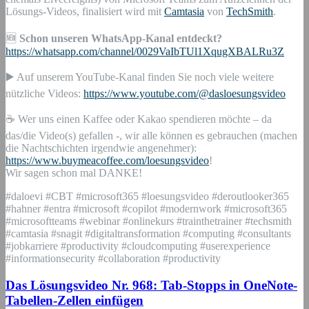
Lösungs-Videos, finalisiert wird mit
Camtasia
von
TechSmith
.
🆕
Schon unseren WhatsApp-Kanal entdeckt?
https://whatsapp.com/channel/0029VaIbTUl1XqugXBALRu3Z
▶️ Auf unserem YouTube-Kanal finden Sie noch viele weitere
nützliche Videos:
https://www.youtube.com/@dasloesungsvideo
☕ Wer uns einen Kaffee oder Kakao spendieren möchte – da
das/die Video(s) gefallen -, wir alle können es gebrauchen (machen
die Nachtschichten irgendwie angenehmer):
https://www.buymeacoffee.com/loesungsvideo
!
Wir sagen schon mal DANKE!
#daloevi #CBT #microsoft365 #loesungsvideo #deroutlooker365
#hahner #entra #microsoft #copilot #modernwork #microsoft365
#microsoftteams #webinar #onlinekurs #trainthetrainer #techsmith
#camtasia #snagit #digitaltransformation #computing #consultants
#jobkarriere #productivity #cloudcomputing #userexperience
#informationsecurity #collaboration #productivity
Das Lösungsvideo Nr. 968: Tab-Stopps in OneNote-
Tabellen-Zellen einfügen