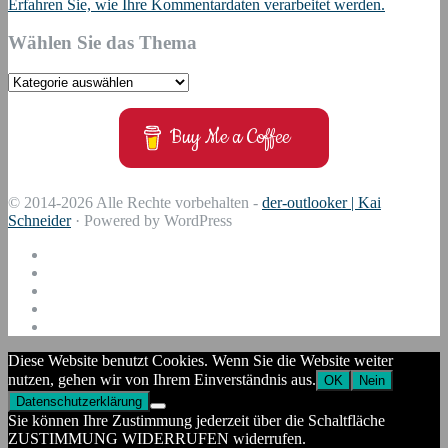
Erfahren Sie, wie Ihre Kommentardaten verarbeitet werden.
Wählen Sie das Thema
Wählen
Sie
das
Buy Me a Coffee
Thema
© 2014-2026 Alle Rechte vorbehalten -
der-outlooker | Kai
Schneider
· Powered by WordPress
Diese Website benutzt Cookies. Wenn Sie die Website weiter
nutzen, gehen wir von Ihrem Einverständnis aus.
OK
Nein
Datenschutzerklärung
Sie können Ihre Zustimmung jederzeit über die Schaltfläche
ZUSTIMMUNG WIDERRUFEN widerrufen.