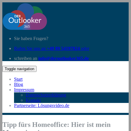
Sie haben Fragen?
Rufen Sie uns an
+49 89 54197824
oder
schreiben an
info@deroutlooker365.de
Toggle navigation
Start
Blog
Impressum
Datenschutzerklärung
Kontakt
Partnerseite: Lösungsvideo.de
Tipp fürs Homeoffice: Hier ist mein