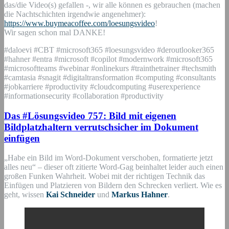
das/die Video(s) gefallen -, wir alle können es gebrauchen (machen
die Nachtschichten irgendwie angenehmer):
https://www.buymeacoffee.com/loesungsvideo
!
Wir sagen schon mal DANKE!
#daloevi #CBT #microsoft365 #loesungsvideo #deroutlooker365
#hahner #entra #microsoft #copilot #modernwork #microsoft365
#microsoftteams #webinar #onlinekurs #trainthetrainer #techsmith
#camtasia #snagit #digitaltransformation #computing #consultants
#jobkarriere #productivity #cloudcomputing #userexperience
#informationsecurity #collaboration #productivity
Das #Lösungsvideo 757: Bild mit eigenen
Bildplatzhaltern verrutschsicher im Dokument
einfügen
„Habe ein Bild im Word-Dokument verschoben, formatierte jetzt
alles neu“ – dieser oft zitierte Word-Gag beinhaltet leider auch einen
großen Funken Wahrheit. Wobei mit der richtigen Technik das
Einfügen und Platzieren von Bildern den Schrecken verliert. Wie es
geht, wissen
Kai Schneider
und
Markus Hahner
.