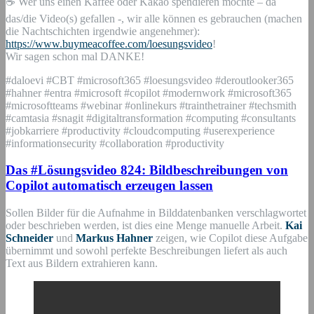
☕ Wer uns einen Kaffee oder Kakao spendieren möchte – da
das/die Video(s) gefallen -, wir alle können es gebrauchen (machen
die Nachtschichten irgendwie angenehmer):
https://www.buymeacoffee.com/loesungsvideo
!
Wir sagen schon mal DANKE!
#daloevi #CBT #microsoft365 #loesungsvideo #deroutlooker365
#hahner #entra #microsoft #copilot #modernwork #microsoft365
#microsoftteams #webinar #onlinekurs #trainthetrainer #techsmith
#camtasia #snagit #digitaltransformation #computing #consultants
#jobkarriere #productivity #cloudcomputing #userexperience
#informationsecurity #collaboration #productivity
Das #Lösungsvideo 824: Bildbeschreibungen von
Copilot automatisch erzeugen lassen
Sollen Bilder für die Aufnahme in Bilddatenbanken verschlagwortet
oder beschrieben werden, ist dies eine Menge manuelle Arbeit.
Kai
Schneider
und
Markus Hahner
zeigen, wie Copilot diese Aufgabe
übernimmt und sowohl perfekte Beschreibungen liefert als auch
Text aus Bildern extrahieren kann.