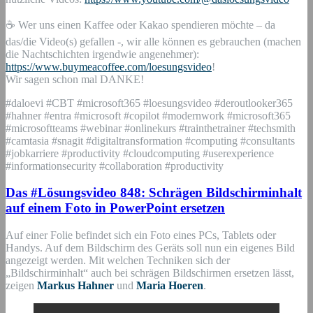
☕ Wer uns einen Kaffee oder Kakao spendieren möchte – da
das/die Video(s) gefallen -, wir alle können es gebrauchen (machen
die Nachtschichten irgendwie angenehmer):
https://www.buymeacoffee.com/loesungsvideo
!
Wir sagen schon mal DANKE!
#daloevi #CBT #microsoft365 #loesungsvideo #deroutlooker365
#hahner #entra #microsoft #copilot #modernwork #microsoft365
#microsoftteams #webinar #onlinekurs #trainthetrainer #techsmith
#camtasia #snagit #digitaltransformation #computing #consultants
#jobkarriere #productivity #cloudcomputing #userexperience
#informationsecurity #collaboration #productivity
Das #Lösungsvideo 848: Schrägen Bildschirminhalt
auf einem Foto in PowerPoint ersetzen
Auf einer Folie befindet sich ein Foto eines PCs, Tablets oder
Handys. Auf dem Bildschirm des Geräts soll nun ein eigenes Bild
angezeigt werden. Mit welchen Techniken sich der
„Bildschirminhalt“ auch bei schrägen Bildschirmen ersetzen lässt,
zeigen
Markus Hahner
und
Maria Hoeren
.