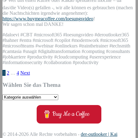
☕ Wer uns einen Kaffee oder Kakao spendieren möchte – da
das/die Video(s) gefallen -, wir alle können es gebrauchen (machen
die Nachtschichten irgendwie angenehmer):
https://www.buymeacoffee.com/loesungsvideo
!
Wir sagen schon mal DANKE!
#daloevi #CBT #microsoft365 #loesungsvideo #deroutlooker365
#hahner #entra #microsoft #copilot #modernwork #microsoft365
#microsoftteams #webinar #onlinekurs #trainthetrainer #techsmith
#camtasia #snagit #digitaltransformation #computing #consultants
#jobkarriere #productivity #cloudcomputing #userexperience
#informationsecurity #collaboration #productivity
1
2
…
4
Next
Wählen Sie das Thema
Wählen
Sie
das
Buy Me a Coffee
Thema
© 2014-2026 Alle Rechte vorbehalten -
der-outlooker | Kai