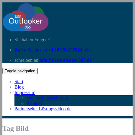
Sie haben Fragen?
Rufen Sie uns an
+49 89 54197824
oder
schreiben an
info@deroutlooker365.de
Toggle navigation
Start
Blog
Impressum
Datenschutzerklärung
Kontakt
Partnerseite: Lösungsvideo.de
Tag Bild