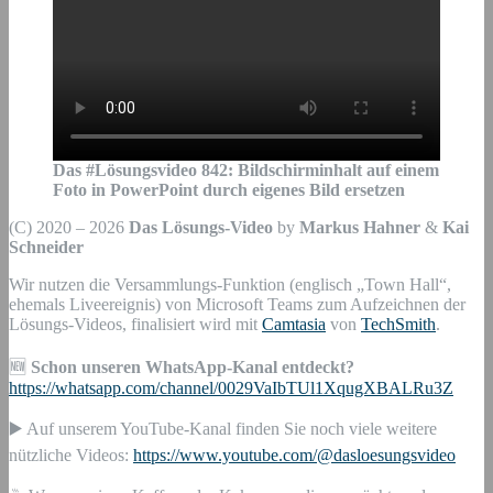
Das #Lösungsvideo
842
:
Bildschirminhalt auf einem
Foto in PowerPoint durch eigenes Bild ersetzen
(C) 2020 – 2026
Das Lösungs-Video
by
Markus Hahner
&
Kai
Schneider
Wir nutzen die Versammlungs-Funktion (englisch „Town Hall“,
ehemals Liveereignis) von Microsoft Teams zum Aufzeichnen der
Lösungs-Videos, finalisiert wird mit
Camtasia
von
TechSmith
.
🆕
Schon unseren WhatsApp-Kanal entdeckt?
https://whatsapp.com/channel/0029VaIbTUl1XqugXBALRu3Z
▶️ Auf unserem YouTube-Kanal finden Sie noch viele weitere
nützliche Videos:
https://www.youtube.com/@dasloesungsvideo