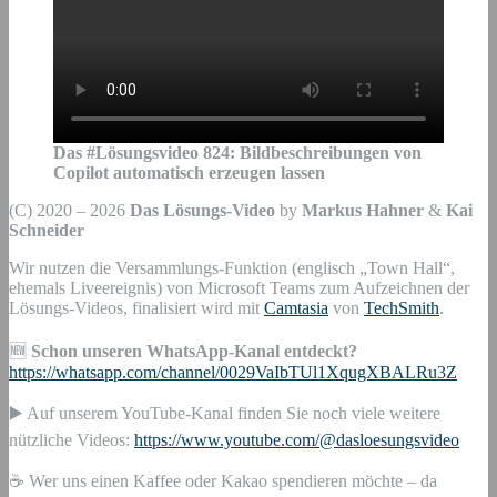
Das #Lösungsvideo
824
:
Bildbeschreibungen von
Copilot automatisch erzeugen lassen
(C) 2020 – 2026
Das Lösungs-Video
by
Markus Hahner
&
Kai
Schneider
Wir nutzen die Versammlungs-Funktion (englisch „Town Hall“,
ehemals Liveereignis) von Microsoft Teams zum Aufzeichnen der
Lösungs-Videos, finalisiert wird mit
Camtasia
von
TechSmith
.
🆕
Schon unseren WhatsApp-Kanal entdeckt?
https://whatsapp.com/channel/0029VaIbTUl1XqugXBALRu3Z
▶️ Auf unserem YouTube-Kanal finden Sie noch viele weitere
nützliche Videos:
https://www.youtube.com/@dasloesungsvideo
☕ Wer uns einen Kaffee oder Kakao spendieren möchte – da