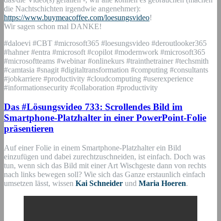
die Nachtschichten irgendwie angenehmer):
https://www.buymeacoffee.com/loesungsvideo
!
Wir sagen schon mal DANKE!
#daloevi #CBT #microsoft365 #loesungsvideo #deroutlooker365
#hahner #entra #microsoft #copilot #modernwork #microsoft365
#microsoftteams #webinar #onlinekurs #trainthetrainer #techsmith
#camtasia #snagit #digitaltransformation #computing #consultants
#jobkarriere #productivity #cloudcomputing #userexperience
#informationsecurity #collaboration #productivity
Das #Lösungsvideo 733: Scrollendes Bild im
Smartphone-Platzhalter in einer PowerPoint-Folie
präsentieren
Auf einer Folie in einem Smartphone-Platzhalter ein Bild
einzufügen und dabei zurechtzuschneiden, ist einfach. Doch was
tun, wenn sich das Bild mit einer Art Wischgeste dann von rechts
nach links bewegen soll? Wie sich das Ganze erstaunlich einfach
umsetzen lässt, wissen
Kai Schneider
und
Maria Hoeren
.