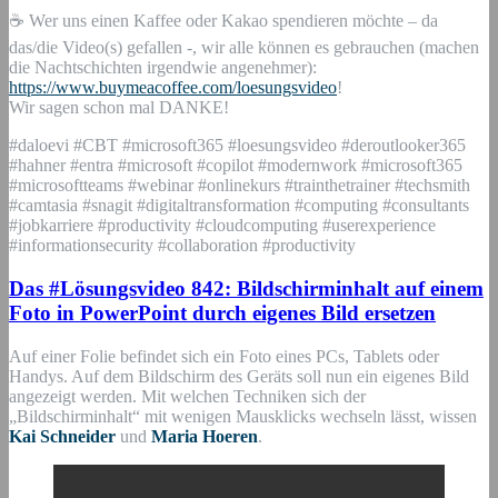
☕ Wer uns einen Kaffee oder Kakao spendieren möchte – da
das/die Video(s) gefallen -, wir alle können es gebrauchen (machen
die Nachtschichten irgendwie angenehmer):
https://www.buymeacoffee.com/loesungsvideo
!
Wir sagen schon mal DANKE!
#daloevi #CBT #microsoft365 #loesungsvideo #deroutlooker365
#hahner #entra #microsoft #copilot #modernwork #microsoft365
#microsoftteams #webinar #onlinekurs #trainthetrainer #techsmith
#camtasia #snagit #digitaltransformation #computing #consultants
#jobkarriere #productivity #cloudcomputing #userexperience
#informationsecurity #collaboration #productivity
Das #Lösungsvideo 842: Bildschirminhalt auf einem
Foto in PowerPoint durch eigenes Bild ersetzen
Auf einer Folie befindet sich ein Foto eines PCs, Tablets oder
Handys. Auf dem Bildschirm des Geräts soll nun ein eigenes Bild
angezeigt werden. Mit welchen Techniken sich der
„Bildschirminhalt“ mit wenigen Mausklicks wechseln lässt, wissen
Kai Schneider
und
Maria Hoeren
.