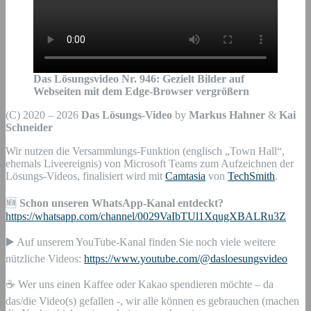
Das Lösungsvideo Nr.
946
:
Gezielt Bilder auf
Webseiten mit dem Edge-Browser vergrößern
(C) 2020 – 2026
Das Lösungs-Video
by
Markus Hahner
&
Kai
Schneider
Wir nutzen die Versammlungs-Funktion (englisch „Town Hall“,
ehemals Liveereignis) von Microsoft Teams zum Aufzeichnen der
Lösungs-Videos, finalisiert wird mit
Camtasia
von
TechSmith
.
🆕
Schon unseren WhatsApp-Kanal entdeckt?
https://whatsapp.com/channel/0029VaIbTUl1XqugXBALRu3Z
▶️ Auf unserem YouTube-Kanal finden Sie noch viele weitere
nützliche Videos:
https://www.youtube.com/@dasloesungsvideo
☕ Wer uns einen Kaffee oder Kakao spendieren möchte – da
das/die Video(s) gefallen -, wir alle können es gebrauchen (machen