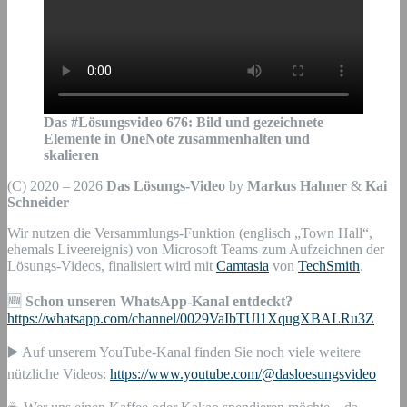
Das #Lösungsvideo
676
:
Bild und gezeichnete
Elemente in OneNote zusammenhalten und
skalieren
(C) 2020 – 2026
Das Lösungs-Video
by
Markus Hahner
&
Kai
Schneider
Wir nutzen die Versammlungs-Funktion (englisch „Town Hall“,
ehemals Liveereignis) von Microsoft Teams zum Aufzeichnen der
Lösungs-Videos, finalisiert wird mit
Camtasia
von
TechSmith
.
🆕
Schon unseren WhatsApp-Kanal entdeckt?
https://whatsapp.com/channel/0029VaIbTUl1XqugXBALRu3Z
▶️ Auf unserem YouTube-Kanal finden Sie noch viele weitere
nützliche Videos:
https://www.youtube.com/@dasloesungsvideo