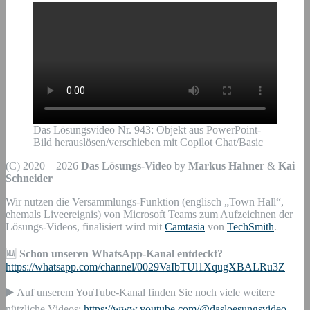
Das Lösungsvideo Nr. 943: Objekt aus PowerPoint-
Bild herauslösen/verschieben mit Copilot Chat/Basic
(C) 2020 – 2026
Das Lösungs-Video
by
Markus Hahner
&
Kai
Schneider
Wir nutzen die Versammlungs-Funktion (englisch „Town Hall“,
ehemals Liveereignis) von Microsoft Teams zum Aufzeichnen der
Lösungs-Videos, finalisiert wird mit
Camtasia
von
TechSmith
.
🆕
Schon unseren WhatsApp-Kanal entdeckt?
https://whatsapp.com/channel/0029VaIbTUl1XqugXBALRu3Z
▶️ Auf unserem YouTube-Kanal finden Sie noch viele weitere
nützliche Videos:
https://www.youtube.com/@dasloesungsvideo