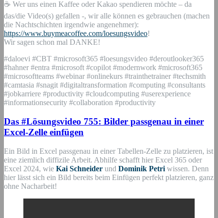
☕ Wer uns einen Kaffee oder Kakao spendieren möchte – da
das/die Video(s) gefallen -, wir alle können es gebrauchen (machen
die Nachtschichten irgendwie angenehmer):
https://www.buymeacoffee.com/loesungsvideo
!
Wir sagen schon mal DANKE!
#daloevi #CBT #microsoft365 #loesungsvideo #deroutlooker365
#hahner #entra #microsoft #copilot #modernwork #microsoft365
#microsoftteams #webinar #onlinekurs #trainthetrainer #techsmith
#camtasia #snagit #digitaltransformation #computing #consultants
#jobkarriere #productivity #cloudcomputing #userexperience
#informationsecurity #collaboration #productivity
Das #Lösungsvideo 755: Bilder passgenau in einer
Excel-Zelle einfügen
Ein Bild in Excel passgenau in einer Tabellen-Zelle zu platzieren, ist
eine ziemlich diffizile Arbeit. Abhilfe schafft hier Excel 365 oder
Excel 2024, wie
Kai Schneider
und
Dominik Petri
wissen. Denn
hier lässt sich ein Bild bereits beim Einfügen perfekt platzieren, ganz
ohne Nacharbeit!