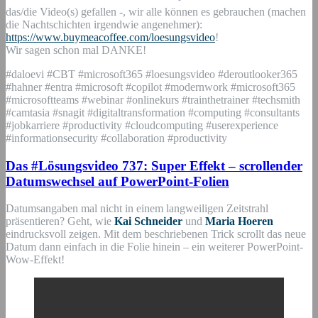
das/die Video(s) gefallen -, wir alle können es gebrauchen (machen
die Nachtschichten irgendwie angenehmer):
https://www.buymeacoffee.com/loesungsvideo
!
Wir sagen schon mal DANKE!
#daloevi #CBT #microsoft365 #loesungsvideo #deroutlooker365
#hahner #entra #microsoft #copilot #modernwork #microsoft365
#microsoftteams #webinar #onlinekurs #trainthetrainer #techsmith
#camtasia #snagit #digitaltransformation #computing #consultants
#jobkarriere #productivity #cloudcomputing #userexperience
#informationsecurity #collaboration #productivity
Das #Lösungsvideo 737: Super Effekt – scrollender
Datumswechsel auf PowerPoint-Folien
Datumsangaben mal nicht in einem langweiligen Zeitstrahl
präsentieren? Geht, wie
Kai Schneider
und
Maria Hoeren
eindrucksvoll zeigen. Mit dem beschriebenen Trick scrollt das neue
Datum dann einfach in die Folie hinein – ein weiterer PowerPoint-
Wow-Effekt!