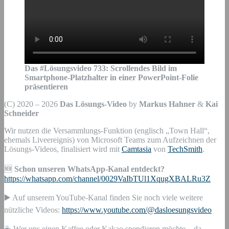
Das #Lösungsvideo
733
:
Scrollendes Bild im
Smartphone-Platzhalter in einer PowerPoint-Folie
präsentieren
(C) 2020 – 2026
Das Lösungs-Video
by
Markus Hahner
&
Kai
Schneider
Wir nutzen die Versammlungs-Funktion (englisch „Town Hall“,
ehemals Liveereignis) von Microsoft Teams zum Aufzeichnen der
Lösungs-Videos, finalisiert wird mit
Camtasia
von
TechSmith
.
🆕
Schon unseren WhatsApp-Kanal entdeckt?
https://whatsapp.com/channel/0029VaIbTUl1XqugXBALRu3Z
▶️ Auf unserem YouTube-Kanal finden Sie noch viele weitere
nützliche Videos:
https://www.youtube.com/@dasloesungsvideo
☕ Wer uns einen Kaffee oder Kakao spendieren möchte – da