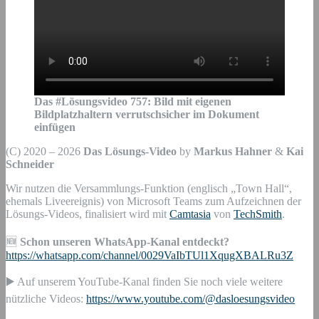
Das #Lösungsvideo
757
:
Bild mit eigenen
Bildplatzhaltern verrutschsicher im Dokument
einfügen
(C) 2020 – 2026
Das Lösungs-Video
by
Markus Hahner
&
Kai
Schneider
Wir nutzen die Versammlungs-Funktion (englisch „Town Hall“,
ehemals Liveereignis) von Microsoft Teams zum Aufzeichnen der
Lösungs-Videos, finalisiert wird mit
Camtasia
von
TechSmith
.
🆕
Schon unseren WhatsApp-Kanal entdeckt?
https://whatsapp.com/channel/0029VaIbTUl1XqugXBALRu3Z
▶️ Auf unserem YouTube-Kanal finden Sie noch viele weitere
nützliche Videos:
https://www.youtube.com/@dasloesungsvideo