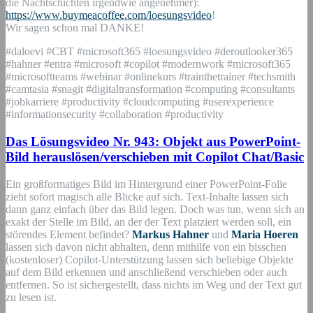
die Nachtschichten irgendwie angenehmer):
https://www.buymeacoffee.com/loesungsvideo
!
Wir sagen schon mal DANKE!
#daloevi #CBT #microsoft365 #loesungsvideo #deroutlooker365
#hahner #entra #microsoft #copilot #modernwork #microsoft365
#microsoftteams #webinar #onlinekurs #trainthetrainer #techsmith
#camtasia #snagit #digitaltransformation #computing #consultants
#jobkarriere #productivity #cloudcomputing #userexperience
#informationsecurity #collaboration #productivity
Das Lösungsvideo Nr. 943: Objekt aus PowerPoint-
Bild herauslösen/verschieben mit Copilot Chat/Basic
Ein großformatiges Bild im Hintergrund einer PowerPoint-Folie
zieht sofort magisch alle Blicke auf sich. Text-Inhalte lassen sich
dann ganz einfach über das Bild legen. Doch was tun, wenn sich an
exakt der Stelle im Bild, an der der Text platziert werden soll, ein
störendes Element befindet?
Markus Hahner
und
Maria Hoeren
lassen sich davon nicht abhalten, denn mithilfe von ein bisschen
(kostenloser) Copilot-Unterstützung lassen sich beliebige Objekte
auf dem Bild erkennen und anschließend verschieben oder auch
entfernen. So ist sichergestellt, dass nichts im Weg und der Text gut
zu lesen ist.