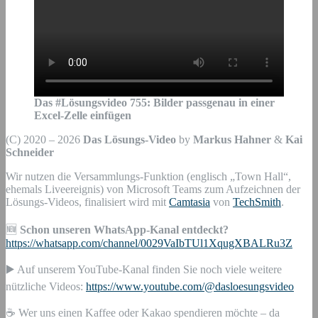
Das #Lösungsvideo
755
:
Bilder passgenau in einer
Excel-Zelle einfügen
(C) 2020 – 2026
Das Lösungs-Video
by
Markus Hahner
&
Kai
Schneider
Wir nutzen die Versammlungs-Funktion (englisch „Town Hall“,
ehemals Liveereignis) von Microsoft Teams zum Aufzeichnen der
Lösungs-Videos, finalisiert wird mit
Camtasia
von
TechSmith
.
🆕
Schon unseren WhatsApp-Kanal entdeckt?
https://whatsapp.com/channel/0029VaIbTUl1XqugXBALRu3Z
▶️ Auf unserem YouTube-Kanal finden Sie noch viele weitere
nützliche Videos:
https://www.youtube.com/@dasloesungsvideo
☕ Wer uns einen Kaffee oder Kakao spendieren möchte – da