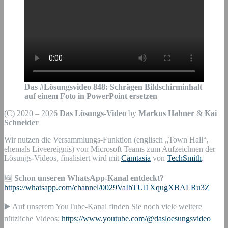
Das #Lösungsvideo
848
:
Schrägen Bildschirminhalt
auf einem Foto in PowerPoint ersetzen
(C) 2020 – 2026
Das Lösungs-Video
by
Markus Hahner
&
Kai
Schneider
Wir nutzen die Versammlungs-Funktion (englisch „Town Hall“,
ehemals Liveereignis) von Microsoft Teams zum Aufzeichnen der
Lösungs-Videos, finalisiert wird mit
Camtasia
von
TechSmith
.
🆕
Schon unseren WhatsApp-Kanal entdeckt?
https://whatsapp.com/channel/0029VaIbTUl1XqugXBALRu3Z
▶️ Auf unserem YouTube-Kanal finden Sie noch viele weitere
nützliche Videos:
https://www.youtube.com/@dasloesungsvideo