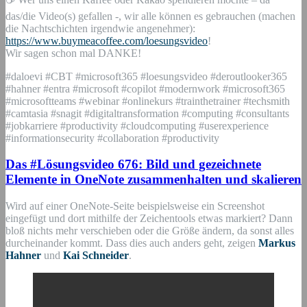
das/die Video(s) gefallen -, wir alle können es gebrauchen (machen
die Nachtschichten irgendwie angenehmer):
https://www.buymeacoffee.com/loesungsvideo
!
Wir sagen schon mal DANKE!
#daloevi #CBT #microsoft365 #loesungsvideo #deroutlooker365
#hahner #entra #microsoft #copilot #modernwork #microsoft365
#microsoftteams #webinar #onlinekurs #trainthetrainer #techsmith
#camtasia #snagit #digitaltransformation #computing #consultants
#jobkarriere #productivity #cloudcomputing #userexperience
#informationsecurity #collaboration #productivity
Das #Lösungsvideo 676: Bild und gezeichnete
Elemente in OneNote zusammenhalten und skalieren
Wird auf einer OneNote-Seite beispielsweise ein Screenshot
eingefügt und dort mithilfe der Zeichentools etwas markiert? Dann
bloß nichts mehr verschieben oder die Größe ändern, da sonst alles
durcheinander kommt. Dass dies auch anders geht, zeigen
Markus
Hahner
und
Kai Schneider
.