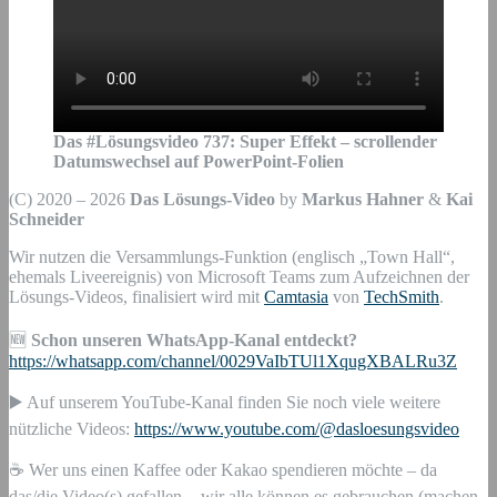
Das #Lösungsvideo
737
:
Super Effekt – scrollender
Datumswechsel auf PowerPoint-Folien
(C) 2020 – 2026
Das Lösungs-Video
by
Markus Hahner
&
Kai
Schneider
Wir nutzen die Versammlungs-Funktion (englisch „Town Hall“,
ehemals Liveereignis) von Microsoft Teams zum Aufzeichnen der
Lösungs-Videos, finalisiert wird mit
Camtasia
von
TechSmith
.
🆕
Schon unseren WhatsApp-Kanal entdeckt?
https://whatsapp.com/channel/0029VaIbTUl1XqugXBALRu3Z
▶️ Auf unserem YouTube-Kanal finden Sie noch viele weitere
nützliche Videos:
https://www.youtube.com/@dasloesungsvideo
☕ Wer uns einen Kaffee oder Kakao spendieren möchte – da
das/die Video(s) gefallen -, wir alle können es gebrauchen (machen