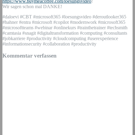
https://www.buymeacoffee.com/loesungsvideo
!
Wir sagen schon mal DANKE!
#daloevi #CBT #microsoft365 #loesungsvideo #deroutlooker365
#hahner #entra #microsoft #copilot #modernwork #microsoft365
#microsoftteams #webinar #onlinekurs #trainthetrainer #techsmith
#camtasia #snagit #digitaltransformation #computing #consultants
#jobkarriere #productivity #cloudcomputing #userexperience
#informationsecurity #collaboration #productivity
Kommentar verfassen