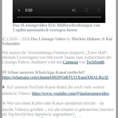
Das #Lösungsvideo
824
:
Bildbeschreibungen von
Copilot automatisch erzeugen lassen
(C) 2020 – 2026
Das Lösungs-Video
by
Markus Hahner
&
Kai
Schneider
Wir nutzen die Versammlungs-Funktion (englisch „Town Hall“,
ehemals Liveereignis) von Microsoft Teams zum Aufzeichnen der
Lösungs-Videos, finalisiert wird mit
Camtasia
von
TechSmith
.
🆕
Schon unseren WhatsApp-Kanal entdeckt?
https://whatsapp.com/channel/0029VaIbTUl1XqugXBALRu3Z
▶️ Auf unserem YouTube-Kanal finden Sie noch viele weitere
nützliche Videos:
https://www.youtube.com/@dasloesungsvideo
☕ Wer uns einen Kaffee oder Kakao spendieren möchte – da
das/die Video(s) gefallen -, wir alle können es gebrauchen (machen
die Nachtschichten irgendwie angenehmer):