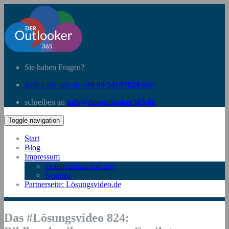
Sie haben Fragen?
Rufen Sie uns an
+49 89 54197824
oder
schreiben an
info@deroutlooker365.de
Toggle navigation
Start
Blog
Impressum
Datenschutzerklärung
Kontakt
Partnerseite: Lösungsvideo.de
Das #Lösungsvideo 824: