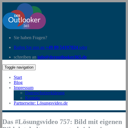
Sie haben Fragen?
Rufen Sie uns an
+49 89 54197824
oder
schreiben an
info@deroutlooker365.de
Toggle navigation
Start
Blog
Impressum
Datenschutzerklärung
Kontakt
Partnerseite: Lösungsvideo.de
Das #Lösungsvideo 757: Bild mit eigenen