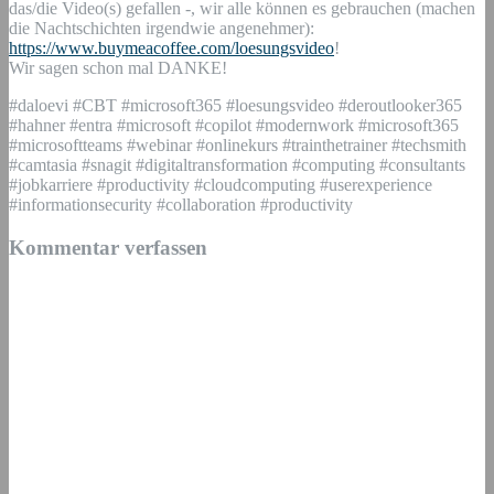
das/die Video(s) gefallen -, wir alle können es gebrauchen (machen
die Nachtschichten irgendwie angenehmer):
https://www.buymeacoffee.com/loesungsvideo
!
Wir sagen schon mal DANKE!
#daloevi #CBT #microsoft365 #loesungsvideo #deroutlooker365
#hahner #entra #microsoft #copilot #modernwork #microsoft365
#microsoftteams #webinar #onlinekurs #trainthetrainer #techsmith
#camtasia #snagit #digitaltransformation #computing #consultants
#jobkarriere #productivity #cloudcomputing #userexperience
#informationsecurity #collaboration #productivity
Kommentar verfassen