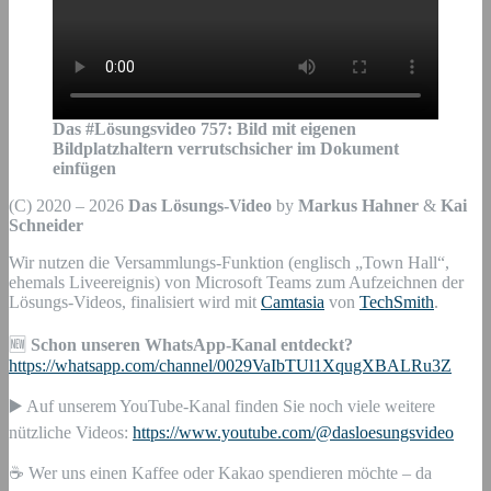
Das #Lösungsvideo
757
:
Bild mit eigenen
Bildplatzhaltern verrutschsicher im Dokument
einfügen
(C) 2020 – 2026
Das Lösungs-Video
by
Markus Hahner
&
Kai
Schneider
Wir nutzen die Versammlungs-Funktion (englisch „Town Hall“,
ehemals Liveereignis) von Microsoft Teams zum Aufzeichnen der
Lösungs-Videos, finalisiert wird mit
Camtasia
von
TechSmith
.
🆕
Schon unseren WhatsApp-Kanal entdeckt?
https://whatsapp.com/channel/0029VaIbTUl1XqugXBALRu3Z
▶️ Auf unserem YouTube-Kanal finden Sie noch viele weitere
nützliche Videos:
https://www.youtube.com/@dasloesungsvideo
☕ Wer uns einen Kaffee oder Kakao spendieren möchte – da