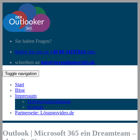
Sie haben Fragen?
Rufen Sie uns an
+49 89 54197824
oder
schreiben an
info@deroutlooker365.de
Toggle navigation
Start
Blog
Impressum
Datenschutzerklärung
Kontakt
Partnerseite: Lösungsvideo.de
Outlook | Microsoft 365 ein Dreamteam –