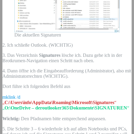
Die aktuellen Signaturen
2. Ich schließe Outlook. (WICHTIG)
3. Das Verzeichnis
Signatures
lösche ich. Dazu gehe ich in der
Brotkrumen-Navigation einen Schritt nach oben.
4. Dann öffne ich die Eingabeaufforderung (Administrator), also mit
Administratorrechten (WICHTIG).
Dort führe ich folgenden Befehl aus
mklink /d
„
C:\Users\info\AppData\Roaming\Microsoft\Signatures
“
„
O:\OneDrive – deroutlooker365\Dokumente\SIGNATUREN
“
Wichtig:
Den Pfadnamen bitte entsprechend anpassen.
5. Die Schritte 3 – 6 wiederhole ich auf allen Notebooks und PCs,