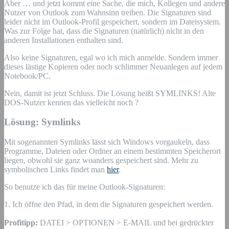
Aber … und jetzt kommt eine Sache, die mich, Kollegen und andere
Nutzer von Outlook zum Wahnsinn treiben. Die Signaturen sind
leider nicht im Outlook-Profil gespeichert, sondern im Dateisystem.
Was zur Folge hat, dass die Signaturen (natürlich) nicht in den
anderen Installationen enthalten sind.
Also keine Signaturen, egal wo ich mich anmelde. Sondern immer
dieses lästige Kopieren oder noch schlimmer Neuanlegen auf jedem
Notebook/PC.
Nein, damit ist jetzt Schluss. Die Lösung heißt SYMLINKS! Alte
DOS-Nutzer kennen das vielleicht noch ?
Lösung: Symlinks
Mit sogenannten Symlinks lässt sich Windows vorgaukeln, dass
Programme, Dateien oder Ordner an einem bestimmten Speicherort
liegen, obwohl sie ganz woanders gespeichert sind. Mehr zu
symbolischen Links findet man
hier
.
So benutze ich das für meine Outlook-Signaturen:
1. Ich öffne den Pfad, in dem die Signaturen gespeichert werden.
Profitipp:
DATEI > OPTIONEN > E-MAIL und bei gedrückter