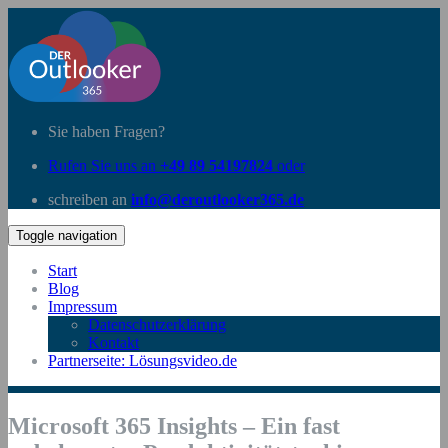
Sie haben Fragen?
Rufen Sie uns an
+49 89 54197824
oder
schreiben an
info@deroutlooker365.de
Toggle navigation
Start
Blog
Impressum
Datenschutzerklärung
Kontakt
Partnerseite: Lösungsvideo.de
Microsoft 365 Insights – Ein fast