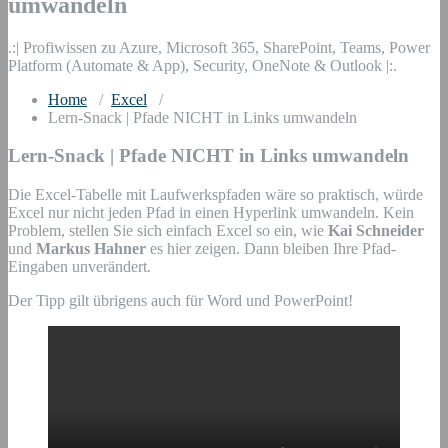
umwandeln
.:| Profiwissen zu Azure, Microsoft 365, SharePoint, Teams, Power
Platform (Automate & App), Security, OneNote & Outlook |:.
Home
/
Excel
/
Lern-Snack | Pfade NICHT in Links umwandeln
Lern-Snack | Pfade NICHT in Links umwandeln
Die Excel-Tabelle mit Laufwerkspfaden wäre so praktisch, würde
Excel nur nicht jeden Pfad in einen Hyperlink umwandeln. Kein
Problem, stellen Sie sich einfach Excel so ein, wie
Kai Schneider
und
Markus Hahner
es hier zeigen. Dann bleiben Ihre Pfad-
Eingaben unverändert.
Der Tipp gilt übrigens auch für Word und PowerPoint!