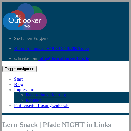
Sie haben Fragen?
Rufen Sie uns an
+49 89 54197824
oder
schreiben an
info@deroutlooker365.de
Toggle navigation
Start
Blog
Impressum
Datenschutzerklärung
Kontakt
Partnerseite: Lösungsvideo.de
Lern-Snack | Pfade NICHT in Links