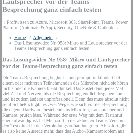
Lautsprecher vor der Teams-
Besprechung ganz einfach testen
.:| Profiwissen zu Azure, Microsoft 365, SharePoint, Teams, Power
Platform (Automate & App), Security, OneNote & Outlook |:.
Home
/
Allgemein
/
Das Lösungsvideo Nr. 958: Mikro und Lautsprecher vor der
Teams-Besprechung ganz einfach testen
Das Lösungsvideo Nr. 958: Mikro und Lautsprecher
vor der Teams-Besprechung ganz einfach testen
Die Teams-Besprechung beginnt – und prompt funktioniert bei
einem oder mehreren Teilnehmenden das Mikrofon nicht, sie hören
nichts oder die Kamera bleibt dunkel. Das kostet dann jedes Mal
viel Zeit und Nerven, bis die Besprechung endlich losgehen kann
und ist zudem äußerst unprofessionell. Denn das muss absolut nicht
sein! Schließlich gibt es zwei Wege, wie sich vor der Besprechung
die eigene Hardware, bestehend aus Mikrofon, Lautsprecher und
Kamera, prüfen lässt. Während der erste Weg mit dem Testanruf
eher aufwändig ist, hat Microsoft in der aktuellen Teams-Version
den Test direkt in den Verbindungsaufbau integriert. Ab sofort gibt
es also keine Ausrede mehr, dass das Audio-/Kameraproblem aus