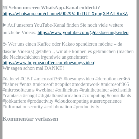
🆕
Schon unseren WhatsApp-Kanal entdeckt?
https://whatsapp.com/channel/0029VaIbTUl1XqugXBALRu3Z
▶️ Auf unserem YouTube-Kanal finden Sie noch viele weitere
nützliche Videos:
https://www.youtube.com/@dasloesungsvideo
☕ Wer uns einen Kaffee oder Kakao spendieren möchte – da
das/die Video(s) gefallen -, wir alle können es gebrauchen (machen
die Nachtschichten irgendwie angenehmer):
https://www.buymeacoffee.com/loesungsvideo
!
Wir sagen schon mal DANKE!
#daloevi #CBT #microsoft365 #loesungsvideo #deroutlooker365
#hahner #entra #microsoft #copilot #modernwork #microsoft365
#microsoftteams #webinar #onlinekurs #trainthetrainer #techsmith
#camtasia #snagit #digitaltransformation #computing #consultants
#jobkarriere #productivity #cloudcomputing #userexperience
#informationsecurity #collaboration #productivity
Kommentar verfassen