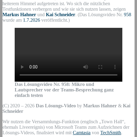
heiterem Himmel aufgetreten ist. Wo sich die nützlichen
Testfunktionen verbergen und wie sie sich nutzen lassen, zeigen
Markus Hahner
und
Kai Schneider
. (Das Lösungsvideo Nr.
958
wurde am
1.7.2026
veröffentlicht.)
Das Lösungsvideo Nr.
958
:
Mikro und
Lautsprecher vor der Teams-Besprechung ganz
einfach testen
(C) 2020 – 2026
Das Lösungs-Video
by
Markus Hahner
&
Kai
Schneider
Wir nutzen die Versammlungs-Funktion (englisch „Town Hall“,
ehemals Liveereignis) von Microsoft Teams zum Aufzeichnen der
Lösungs-Videos, finalisiert wird mit
Camtasia
von
TechSmith
.