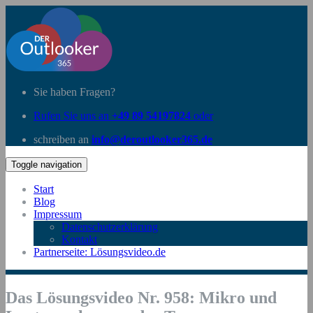
Sie haben Fragen?
Rufen Sie uns an
+49 89 54197824
oder
schreiben an
info@deroutlooker365.de
Toggle navigation
Start
Blog
Impressum
Datenschutzerklärung
Kontakt
Partnerseite: Lösungsvideo.de
Das Lösungsvideo Nr. 958: Mikro und