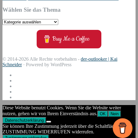
Wählen Sie das Thema
Wählen
Sie
das
Buy Me a Coffee
Thema
© 2014-2026 Alle Rechte vorbehalten -
der-outlooker | Kai
Schneider
· Powered by WordPress
Diese Website benutzt Cookies. Wenn Sie die Website weiter
nutzen, gehen wir von Ihrem Einverständnis aus.
OK
Nein
Datenschutzerklärung
Sie können Ihre Zustimmung jederzeit über die Schaltfläche
ZUSTIMMUNG WIDERRUFEN widerrufen.
Zustimmung widerrufen