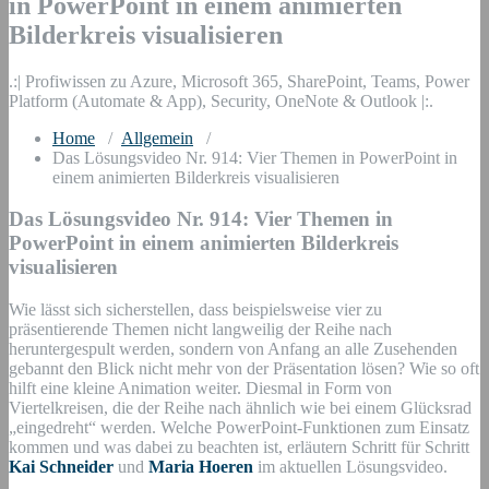
in PowerPoint in einem animierten
Bilderkreis visualisieren
.:| Profiwissen zu Azure, Microsoft 365, SharePoint, Teams, Power
Platform (Automate & App), Security, OneNote & Outlook |:.
Home
/
Allgemein
/
Das Lösungsvideo Nr. 914: Vier Themen in PowerPoint in
einem animierten Bilderkreis visualisieren
Das Lösungsvideo Nr. 914: Vier Themen in
PowerPoint in einem animierten Bilderkreis
visualisieren
Wie lässt sich sicherstellen, dass beispielsweise vier zu
präsentierende Themen nicht langweilig der Reihe nach
heruntergespult werden, sondern von Anfang an alle Zusehenden
gebannt den Blick nicht mehr von der Präsentation lösen? Wie so oft
hilft eine kleine Animation weiter. Diesmal in Form von
Viertelkreisen, die der Reihe nach ähnlich wie bei einem Glücksrad
„eingedreht“ werden. Welche PowerPoint-Funktionen zum Einsatz
kommen und was dabei zu beachten ist, erläutern Schritt für Schritt
Kai Schneider
und
Maria Hoeren
im aktuellen Lösungsvideo.