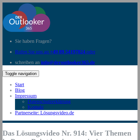
Sie haben Fragen?
Rufen Sie uns an
+49 89 54197824
oder
schreiben an
info@deroutlooker365.de
Toggle navigation
Start
Blog
Impressum
Datenschutzerklärung
Kontakt
Partnerseite: Lösungsvideo.de
Das Lösungsvideo Nr. 914: Vier Themen