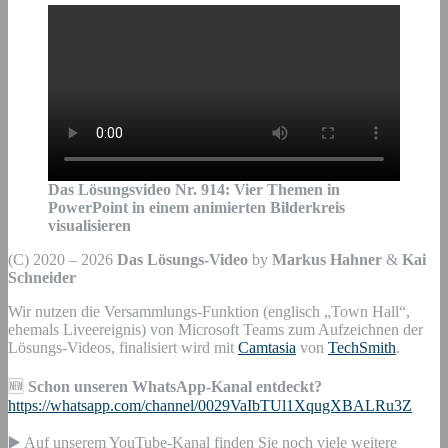
Das Lösungsvideo Nr.
914
:
Vier Themen in
PowerPoint in einem animierten Bilderkreis
visualisieren
(C) 2020 – 2026
Das Lösungs-Video
by
Markus Hahner
&
Kai
Schneider
Wir nutzen die Versammlungs-Funktion (englisch „Town Hall“,
ehemals Liveereignis) von Microsoft Teams zum Aufzeichnen der
Lösungs-Videos, finalisiert wird mit
Camtasia
von
TechSmith
.
🆕
Schon unseren WhatsApp-Kanal entdeckt?
https://whatsapp.com/channel/0029VaIbTUl1XqugXBALRu3Z
▶️ Auf unserem YouTube-Kanal finden Sie noch viele weitere