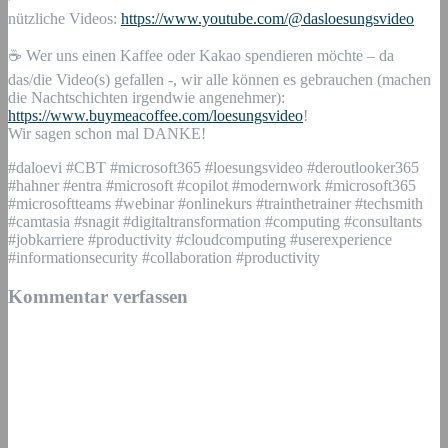
nützliche Videos:
https://www.youtube.com/@dasloesungsvideo
☕ Wer uns einen Kaffee oder Kakao spendieren möchte – da
das/die Video(s) gefallen -, wir alle können es gebrauchen (machen
die Nachtschichten irgendwie angenehmer):
https://www.buymeacoffee.com/loesungsvideo
!
Wir sagen schon mal DANKE!
#daloevi #CBT #microsoft365 #loesungsvideo #deroutlooker365
#hahner #entra #microsoft #copilot #modernwork #microsoft365
#microsoftteams #webinar #onlinekurs #trainthetrainer #techsmith
#camtasia #snagit #digitaltransformation #computing #consultants
#jobkarriere #productivity #cloudcomputing #userexperience
#informationsecurity #collaboration #productivity
Kommentar verfassen