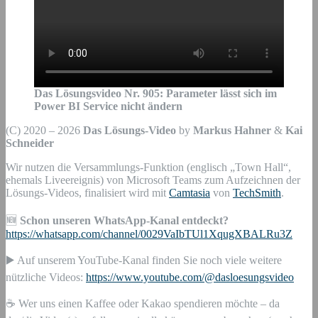
Das Lösungsvideo Nr.
905
:
Parameter lässt sich im
Power BI Service nicht ändern
(C) 2020 – 2026
Das Lösungs-Video
by
Markus Hahner
&
Kai
Schneider
Wir nutzen die Versammlungs-Funktion (englisch „Town Hall“,
ehemals Liveereignis) von Microsoft Teams zum Aufzeichnen der
Lösungs-Videos, finalisiert wird mit
Camtasia
von
TechSmith
.
🆕
Schon unseren WhatsApp-Kanal entdeckt?
https://whatsapp.com/channel/0029VaIbTUl1XqugXBALRu3Z
▶️ Auf unserem YouTube-Kanal finden Sie noch viele weitere
nützliche Videos:
https://www.youtube.com/@dasloesungsvideo
☕ Wer uns einen Kaffee oder Kakao spendieren möchte – da