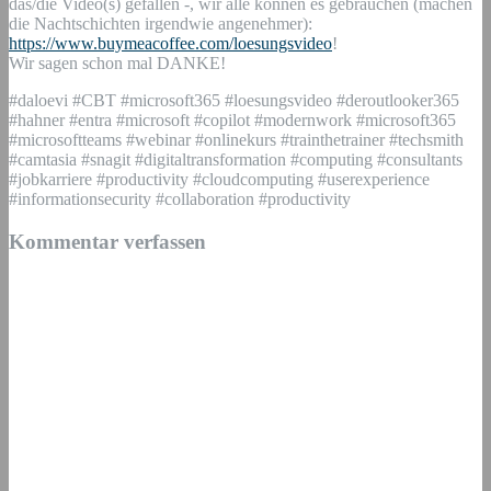
das/die Video(s) gefallen -, wir alle können es gebrauchen (machen
die Nachtschichten irgendwie angenehmer):
https://www.buymeacoffee.com/loesungsvideo
!
Wir sagen schon mal DANKE!
#daloevi #CBT #microsoft365 #loesungsvideo #deroutlooker365
#hahner #entra #microsoft #copilot #modernwork #microsoft365
#microsoftteams #webinar #onlinekurs #trainthetrainer #techsmith
#camtasia #snagit #digitaltransformation #computing #consultants
#jobkarriere #productivity #cloudcomputing #userexperience
#informationsecurity #collaboration #productivity
Kommentar verfassen