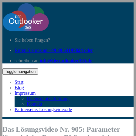
Sie haben Fragen?
Rufen Sie uns an
+49 89 54197824
oder
schreiben an
info@deroutlooker365.de
Toggle navigation
Start
Blog
Impressum
Datenschutzerklärung
Kontakt
Partnerseite: Lösungsvideo.de
Das Lösungsvideo Nr. 905: Parameter