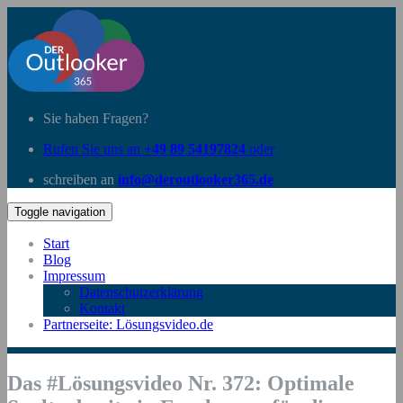
Sie haben Fragen?
Rufen Sie uns an
+49 89 54197824
oder
schreiben an
info@deroutlooker365.de
Toggle navigation
Start
Blog
Impressum
Datenschutzerklärung
Kontakt
Partnerseite: Lösungsvideo.de
Das #Lösungsvideo Nr. 372: Optimale