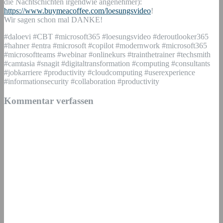
die Nachtschichten irgendwie angenehmer):
https://www.buymeacoffee.com/loesungsvideo
!
Wir sagen schon mal DANKE!
#daloevi #CBT #microsoft365 #loesungsvideo #deroutlooker365
#hahner #entra #microsoft #copilot #modernwork #microsoft365
#microsoftteams #webinar #onlinekurs #trainthetrainer #techsmith
#camtasia #snagit #digitaltransformation #computing #consultants
#jobkarriere #productivity #cloudcomputing #userexperience
#informationsecurity #collaboration #productivity
Kommentar verfassen