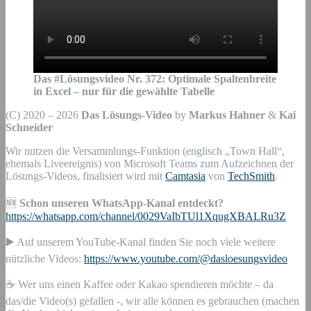
Das #Lösungsvideo Nr.
372
:
Optimale Spaltenbreite
in Excel – nur für die gewählte Tabelle
(C) 2020 – 2026
Das Lösungs-Video
by
Markus Hahner
&
Kai
Schneider
Wir nutzen die Versammlungs-Funktion (englisch „Town Hall“,
ehemals Liveereignis) von Microsoft Teams zum Aufzeichnen der
Lösungs-Videos, finalisiert wird mit
Camtasia
von
TechSmith
.
🆕
Schon unseren WhatsApp-Kanal entdeckt?
https://whatsapp.com/channel/0029VaIbTUl1XqugXBALRu3Z
▶️ Auf unserem YouTube-Kanal finden Sie noch viele weitere
nützliche Videos:
https://www.youtube.com/@dasloesungsvideo
☕ Wer uns einen Kaffee oder Kakao spendieren möchte – da
das/die Video(s) gefallen -, wir alle können es gebrauchen (machen