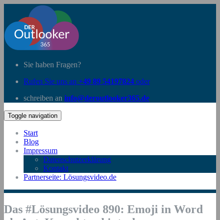
Sie haben Fragen?
Rufen Sie uns an
+49 89 54197824
oder
schreiben an
info@deroutlooker365.de
Toggle navigation
Start
Blog
Impressum
Datenschutzerklärung
Kontakt
Partnerseite: Lösungsvideo.de
Das #Lösungsvideo 890: Emoji in Word