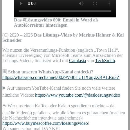
Das #Lösungsvideo
890
:
Emoji in Word als
AutoKorrektur hinterlegen
(C) 2020 – 2026
Das Lösungs-Video
by
Markus Hahner
&
Kai
Schneider
Wir nutzen die Versammlungs-Funktion (englisch „Town Hall“,
ehemals Liveereignis) von Microsoft Teams zum Aufzeichnen der
Lösungs-Videos, finalisiert wird mit
Camtasia
von
TechSmith
.
🆕
Schon unseren WhatsApp-Kanal entdeckt?
https://whatsapp.com/channel/0029VaIbTUl1XqugXBALRu3Z
▶️ Auf unserem YouTube-Kanal finden Sie noch viele weitere
nützliche Videos:
https://www.youtube.com/@dasloesungsvideo
☕ Wer uns einen Kaffee oder Kakao spendieren möchte – da
das/die Video(s) gefallen -, wir alle können es gebrauchen (machen
die Nachtschichten irgendwie angenehmer):
https://www.buymeacoffee.com/loesungsvideo
!
Wir sagen schon mal DANKE!