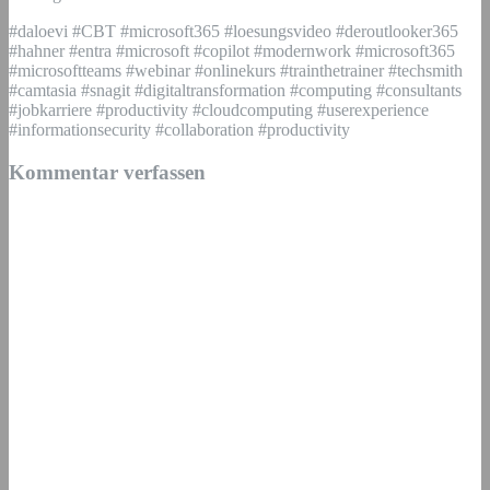
#daloevi #CBT #microsoft365 #loesungsvideo #deroutlooker365
#hahner #entra #microsoft #copilot #modernwork #microsoft365
#microsoftteams #webinar #onlinekurs #trainthetrainer #techsmith
#camtasia #snagit #digitaltransformation #computing #consultants
#jobkarriere #productivity #cloudcomputing #userexperience
#informationsecurity #collaboration #productivity
Kommentar verfassen