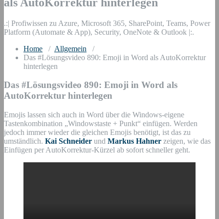
als AutoKorrektur hinterlegen
.:| Profiwissen zu Azure, Microsoft 365, SharePoint, Teams, Power
Platform (Automate & App), Security, OneNote & Outlook |:.
Home
/
Allgemein
/
Das #Lösungsvideo 890: Emoji in Word als AutoKorrektur
hinterlegen
Das #Lösungsvideo 890: Emoji in Word als
AutoKorrektur hinterlegen
Emojis lassen sich auch in Word über die Windows-eigene
Tastenkombination „Windowstaste + Punkt“ einfügen. Werden
jedoch immer wieder die gleichen Emojis benötigt, ist das zu
umständlich.
Kai Schneider
und
Markus Hahner
zeigen, wie das
Einfügen per AutoKorrektur-Kürzel ab sofort schneller geht.