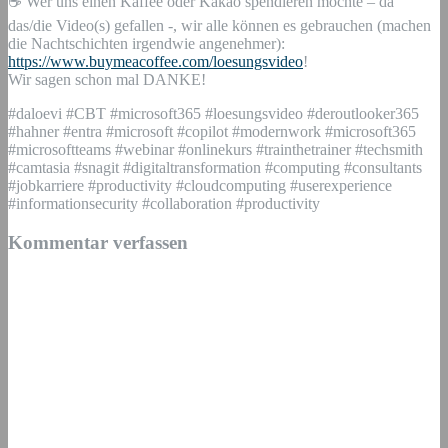
☕ Wer uns einen Kaffee oder Kakao spendieren möchte – da
das/die Video(s) gefallen -, wir alle können es gebrauchen (machen
die Nachtschichten irgendwie angenehmer):
https://www.buymeacoffee.com/loesungsvideo
!
Wir sagen schon mal DANKE!
#daloevi #CBT #microsoft365 #loesungsvideo #deroutlooker365
#hahner #entra #microsoft #copilot #modernwork #microsoft365
#microsoftteams #webinar #onlinekurs #trainthetrainer #techsmith
#camtasia #snagit #digitaltransformation #computing #consultants
#jobkarriere #productivity #cloudcomputing #userexperience
#informationsecurity #collaboration #productivity
Kommentar verfassen