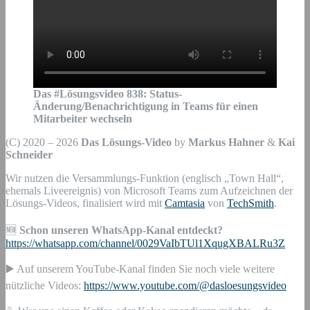
Das #Lösungsvideo
838
:
Status-
Änderung/Benachrichtigung in Teams für einen
Mitarbeiter wechseln
(C) 2020 – 2026
Das Lösungs-Video
by
Markus Hahner
&
Kai
Schneider
Wir nutzen die Versammlungs-Funktion (englisch „Town Hall“,
ehemals Liveereignis) von Microsoft Teams zum Aufzeichnen der
Lösungs-Videos, finalisiert wird mit
Camtasia
von
TechSmith
.
🆕
Schon unseren WhatsApp-Kanal entdeckt?
https://whatsapp.com/channel/0029VaIbTUl1XqugXBALRu3Z
▶️ Auf unserem YouTube-Kanal finden Sie noch viele weitere
nützliche Videos:
https://www.youtube.com/@dasloesungsvideo