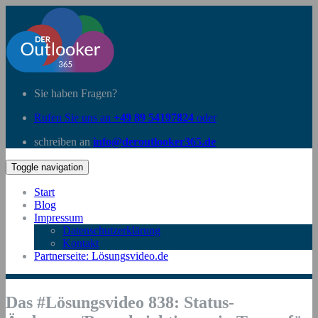
Sie haben Fragen?
Rufen Sie uns an
+49 89 54197824
oder
schreiben an
info@deroutlooker365.de
Toggle navigation
Start
Blog
Impressum
Datenschutzerklärung
Kontakt
Partnerseite: Lösungsvideo.de
Das #Lösungsvideo 838: Status-