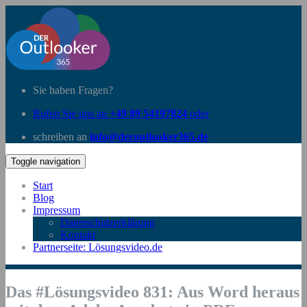
Sie haben Fragen?
Rufen Sie uns an
+49 89 54197824
oder
schreiben an
info@deroutlooker365.de
Toggle navigation
Start
Blog
Impressum
Datenschutzerklärung
Kontakt
Partnerseite: Lösungsvideo.de
Das #Lösungsvideo 831: Aus Word heraus