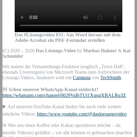
Das #Lösungsvideo
831
:
Aus Word heraus mit dem
Adobe Acrobat ein PDF-Formular erstellen
(C) 2020 – 2026
Das Lösungs-Video
by
Markus Hahner
&
Kai
Schneider
Wir nutzen die Versammlungs-Funktion (englisch „Town Hall“,
ehemals Liveereignis) von Microsoft Teams zum Aufzeichnen der
Lösungs-Videos, finalisiert wird mit
Camtasia
von
TechSmith
.
🆕
Schon unseren WhatsApp-Kanal entdeckt?
https://whatsapp.com/channel/0029VaIbTUl1XqugXBALRu3Z
▶️ Auf unserem YouTube-Kanal finden Sie noch viele weitere
nützliche Videos:
https://www.youtube.com/@dasloesungsvideo
☕ Wer uns einen Kaffee oder Kakao spendieren möchte – da
das/die Video(s) gefallen -, wir alle können es gebrauchen (machen