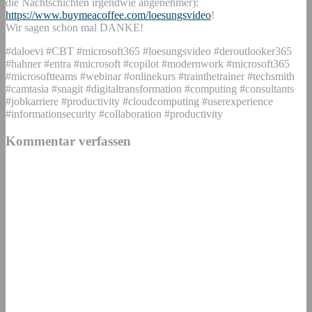
die Nachtschichten irgendwie angenehmer):
https://www.buymeacoffee.com/loesungsvideo
!
Wir sagen schon mal DANKE!
#daloevi #CBT #microsoft365 #loesungsvideo #deroutlooker365
#hahner #entra #microsoft #copilot #modernwork #microsoft365
#microsoftteams #webinar #onlinekurs #trainthetrainer #techsmith
#camtasia #snagit #digitaltransformation #computing #consultants
#jobkarriere #productivity #cloudcomputing #userexperience
#informationsecurity #collaboration #productivity
Kommentar verfassen