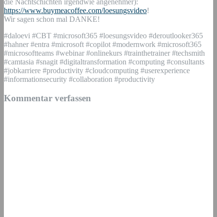
die Nachtschichten irgendwie angenehmer):
https://www.buymeacoffee.com/loesungsvideo
!
Wir sagen schon mal DANKE!
#daloevi #CBT #microsoft365 #loesungsvideo #deroutlooker365
#hahner #entra #microsoft #copilot #modernwork #microsoft365
#microsoftteams #webinar #onlinekurs #trainthetrainer #techsmith
#camtasia #snagit #digitaltransformation #computing #consultants
#jobkarriere #productivity #cloudcomputing #userexperience
#informationsecurity #collaboration #productivity
Kommentar verfassen