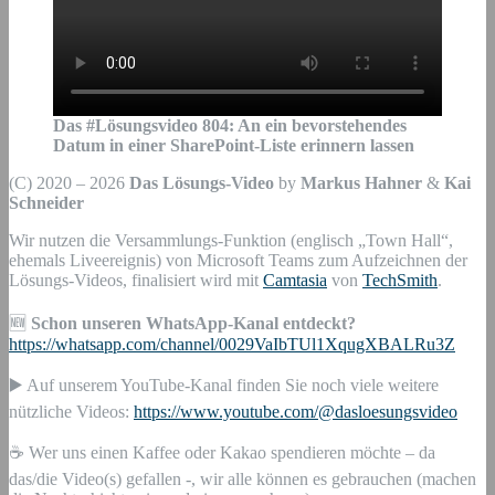
Das #Lösungsvideo
804
:
An ein bevorstehendes
Datum in einer SharePoint-Liste erinnern lassen
(C) 2020 – 2026
Das Lösungs-Video
by
Markus Hahner
&
Kai
Schneider
Wir nutzen die Versammlungs-Funktion (englisch „Town Hall“,
ehemals Liveereignis) von Microsoft Teams zum Aufzeichnen der
Lösungs-Videos, finalisiert wird mit
Camtasia
von
TechSmith
.
🆕
Schon unseren WhatsApp-Kanal entdeckt?
https://whatsapp.com/channel/0029VaIbTUl1XqugXBALRu3Z
▶️ Auf unserem YouTube-Kanal finden Sie noch viele weitere
nützliche Videos:
https://www.youtube.com/@dasloesungsvideo
☕ Wer uns einen Kaffee oder Kakao spendieren möchte – da
das/die Video(s) gefallen -, wir alle können es gebrauchen (machen