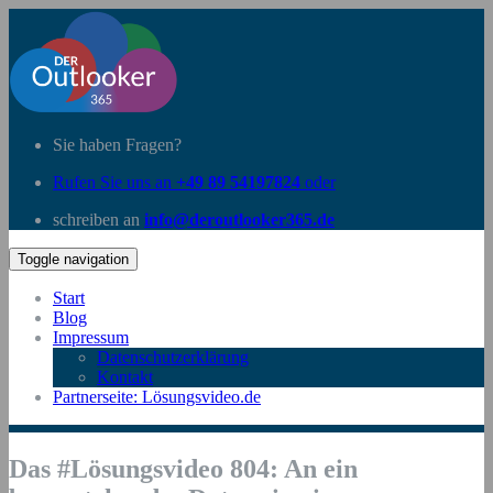
Sie haben Fragen?
Rufen Sie uns an
+49 89 54197824
oder
schreiben an
info@deroutlooker365.de
Toggle navigation
Start
Blog
Impressum
Datenschutzerklärung
Kontakt
Partnerseite: Lösungsvideo.de
Das #Lösungsvideo 804: An ein