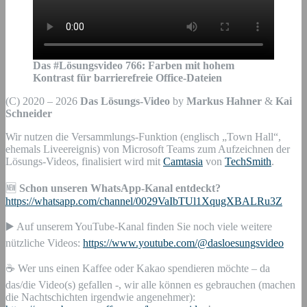
Das #Lösungsvideo
766
:
Farben mit hohem
Kontrast für barrierefreie Office-Dateien
(C) 2020 – 2026
Das Lösungs-Video
by
Markus Hahner
&
Kai
Schneider
Wir nutzen die Versammlungs-Funktion (englisch „Town Hall“,
ehemals Liveereignis) von Microsoft Teams zum Aufzeichnen der
Lösungs-Videos, finalisiert wird mit
Camtasia
von
TechSmith
.
🆕
Schon unseren WhatsApp-Kanal entdeckt?
https://whatsapp.com/channel/0029VaIbTUl1XqugXBALRu3Z
▶️ Auf unserem YouTube-Kanal finden Sie noch viele weitere
nützliche Videos:
https://www.youtube.com/@dasloesungsvideo
☕ Wer uns einen Kaffee oder Kakao spendieren möchte – da
das/die Video(s) gefallen -, wir alle können es gebrauchen (machen
die Nachtschichten irgendwie angenehmer):