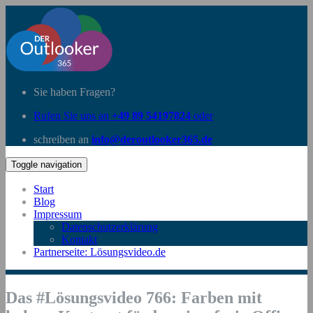
Sie haben Fragen?
Rufen Sie uns an
+49 89 54197824
oder
schreiben an
info@deroutlooker365.de
Toggle navigation
Start
Blog
Impressum
Datenschutzerklärung
Kontakt
Partnerseite: Lösungsvideo.de
Das #Lösungsvideo 766: Farben mit