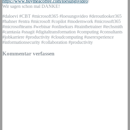
https://www.buymeacoffee.com/loesungsvideo
!
Wir sagen schon mal DANKE!
#daloevi #CBT #microsoft365 #loesungsvideo #deroutlooker365
#hahner #entra #microsoft #copilot #modernwork #microsoft365
#microsoftteams #webinar #onlinekurs #trainthetrainer #techsmith
#camtasia #snagit #digitaltransformation #computing #consultants
#jobkarriere #productivity #cloudcomputing #userexperience
#informationsecurity #collaboration #productivity
Kommentar verfassen