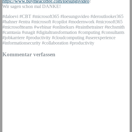
https://www.buymeacoffee.com/loesungsvideo
!
Wir sagen schon mal DANKE!
#daloevi #CBT #microsoft365 #loesungsvideo #deroutlooker365
#hahner #entra #microsoft #copilot #modernwork #microsoft365
#microsoftteams #webinar #onlinekurs #trainthetrainer #techsmith
#camtasia #snagit #digitaltransformation #computing #consultants
#jobkarriere #productivity #cloudcomputing #userexperience
#informationsecurity #collaboration #productivity
Kommentar verfassen