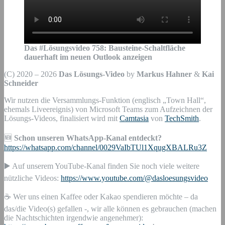
Das #Lösungsvideo
758
:
Bausteine-Schaltfläche
dauerhaft im neuen Outlook anzeigen
(C) 2020 – 2026
Das Lösungs-Video
by
Markus Hahner
&
Kai
Schneider
Wir nutzen die Versammlungs-Funktion (englisch „Town Hall“,
ehemals Liveereignis) von Microsoft Teams zum Aufzeichnen der
Lösungs-Videos, finalisiert wird mit
Camtasia
von
TechSmith
.
🆕
Schon unseren WhatsApp-Kanal entdeckt?
https://whatsapp.com/channel/0029VaIbTUl1XqugXBALRu3Z
▶️ Auf unserem YouTube-Kanal finden Sie noch viele weitere
nützliche Videos:
https://www.youtube.com/@dasloesungsvideo
☕ Wer uns einen Kaffee oder Kakao spendieren möchte – da
das/die Video(s) gefallen -, wir alle können es gebrauchen (machen
die Nachtschichten irgendwie angenehmer):