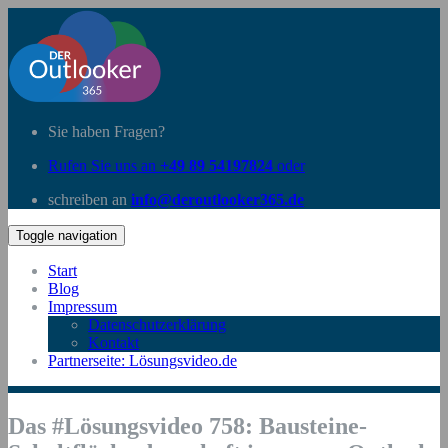
Sie haben Fragen?
Rufen Sie uns an
+49 89 54197824
oder
schreiben an
info@deroutlooker365.de
Toggle navigation
Start
Blog
Impressum
Datenschutzerklärung
Kontakt
Partnerseite: Lösungsvideo.de
Das #Lösungsvideo 758: Bausteine-