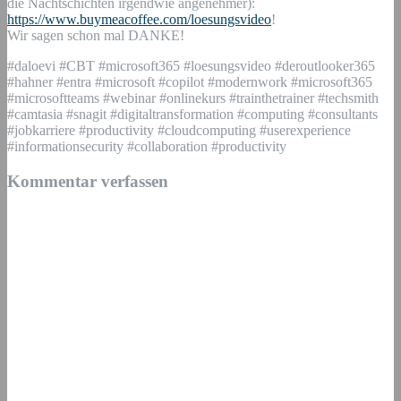
die Nachtschichten irgendwie angenehmer):
https://www.buymeacoffee.com/loesungsvideo
!
Wir sagen schon mal DANKE!
#daloevi #CBT #microsoft365 #loesungsvideo #deroutlooker365
#hahner #entra #microsoft #copilot #modernwork #microsoft365
#microsoftteams #webinar #onlinekurs #trainthetrainer #techsmith
#camtasia #snagit #digitaltransformation #computing #consultants
#jobkarriere #productivity #cloudcomputing #userexperience
#informationsecurity #collaboration #productivity
Kommentar verfassen