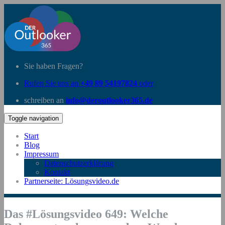
Sie haben Fragen?
Rufen Sie uns an
+49 89 54197824
oder
schreiben an
info@deroutlooker365.de
Toggle navigation
Start
Blog
Impressum
Datenschutzerklärung
Kontakt
Partnerseite: Lösungsvideo.de
Das #Lösungsvideo 649: Welche