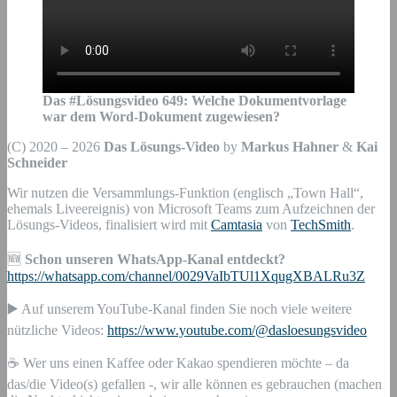
Das #Lösungsvideo
649
:
Welche Dokumentvorlage
war dem Word-Dokument zugewiesen?
(C) 2020 – 2026
Das Lösungs-Video
by
Markus Hahner
&
Kai
Schneider
Wir nutzen die Versammlungs-Funktion (englisch „Town Hall“,
ehemals Liveereignis) von Microsoft Teams zum Aufzeichnen der
Lösungs-Videos, finalisiert wird mit
Camtasia
von
TechSmith
.
🆕
Schon unseren WhatsApp-Kanal entdeckt?
https://whatsapp.com/channel/0029VaIbTUl1XqugXBALRu3Z
▶️ Auf unserem YouTube-Kanal finden Sie noch viele weitere
nützliche Videos:
https://www.youtube.com/@dasloesungsvideo
☕ Wer uns einen Kaffee oder Kakao spendieren möchte – da
das/die Video(s) gefallen -, wir alle können es gebrauchen (machen