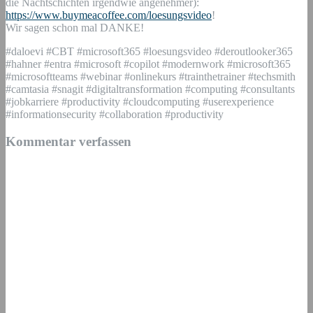
die Nachtschichten irgendwie angenehmer):
https://www.buymeacoffee.com/loesungsvideo
!
Wir sagen schon mal DANKE!
#daloevi #CBT #microsoft365 #loesungsvideo #deroutlooker365
#hahner #entra #microsoft #copilot #modernwork #microsoft365
#microsoftteams #webinar #onlinekurs #trainthetrainer #techsmith
#camtasia #snagit #digitaltransformation #computing #consultants
#jobkarriere #productivity #cloudcomputing #userexperience
#informationsecurity #collaboration #productivity
Kommentar verfassen