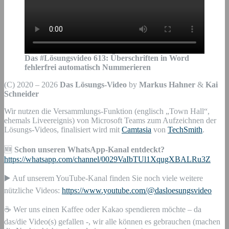
Das #Lösungsvideo
613
:
Überschriften in Word
fehlerfrei automatisch Nummerieren
(C) 2020 – 2026
Das Lösungs-Video
by
Markus Hahner
&
Kai
Schneider
Wir nutzen die Versammlungs-Funktion (englisch „Town Hall“,
ehemals Liveereignis) von Microsoft Teams zum Aufzeichnen der
Lösungs-Videos, finalisiert wird mit
Camtasia
von
TechSmith
.
🆕
Schon unseren WhatsApp-Kanal entdeckt?
https://whatsapp.com/channel/0029VaIbTUl1XqugXBALRu3Z
▶️ Auf unserem YouTube-Kanal finden Sie noch viele weitere
nützliche Videos:
https://www.youtube.com/@dasloesungsvideo
☕ Wer uns einen Kaffee oder Kakao spendieren möchte – da
das/die Video(s) gefallen -, wir alle können es gebrauchen (machen