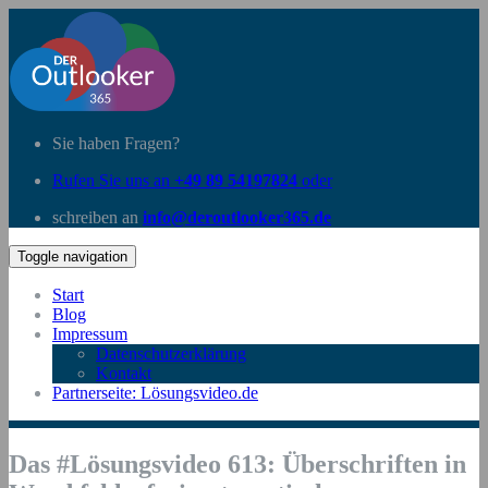
Sie haben Fragen?
Rufen Sie uns an
+49 89 54197824
oder
schreiben an
info@deroutlooker365.de
Toggle navigation
Start
Blog
Impressum
Datenschutzerklärung
Kontakt
Partnerseite: Lösungsvideo.de
Das #Lösungsvideo 613: Überschriften in