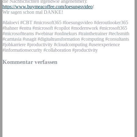
die Nachtschichten irgendwie angenehmer):
https://www.buymeacoffee.com/loesungsvideo
!
Wir sagen schon mal DANKE!
#daloevi #CBT #microsoft365 #loesungsvideo #deroutlooker365
#hahner #entra #microsoft #copilot #modernwork #microsoft365
#microsoftteams #webinar #onlinekurs #trainthetrainer #techsmith
#camtasia #snagit #digitaltransformation #computing #consultants
#jobkarriere #productivity #cloudcomputing #userexperience
#informationsecurity #collaboration #productivity
Kommentar verfassen