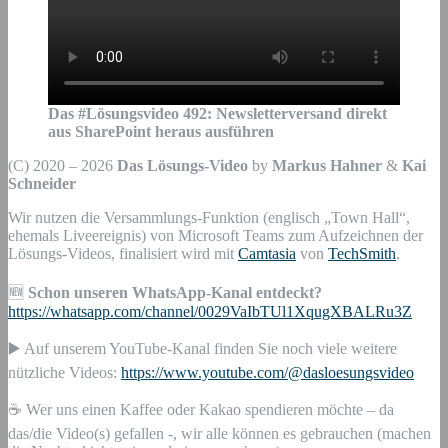
Das #Lösungsvideo
492
:
Newsletterversand direkt
aus SharePoint heraus ausführen
(C) 2020 – 2026
Das Lösungs-Video
by
Markus Hahner
&
Kai
Schneider
Wir nutzen die Versammlungs-Funktion (englisch „Town Hall“,
ehemals Liveereignis) von Microsoft Teams zum Aufzeichnen der
Lösungs-Videos, finalisiert wird mit
Camtasia
von
TechSmith
.
🆕
Schon unseren WhatsApp-Kanal entdeckt?
https://whatsapp.com/channel/0029VaIbTUl1XqugXBALRu3Z
▶️ Auf unserem YouTube-Kanal finden Sie noch viele weitere
nützliche Videos:
https://www.youtube.com/@dasloesungsvideo
☕ Wer uns einen Kaffee oder Kakao spendieren möchte – da
das/die Video(s) gefallen -, wir alle können es gebrauchen (machen