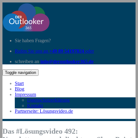
Sie haben Fragen?
Rufen Sie uns an
+49 89 54197824
oder
schreiben an
info@deroutlooker365.de
Toggle navigation
Start
Blog
Impressum
Datenschutzerklärung
Kontakt
Partnerseite: Lösungsvideo.de
Das #Lösungsvideo 492: