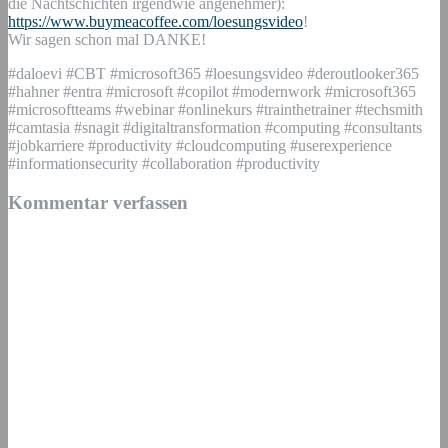
die Nachtschichten irgendwie angenehmer):
https://www.buymeacoffee.com/loesungsvideo
!
Wir sagen schon mal DANKE!
#daloevi #CBT #microsoft365 #loesungsvideo #deroutlooker365
#hahner #entra #microsoft #copilot #modernwork #microsoft365
#microsoftteams #webinar #onlinekurs #trainthetrainer #techsmith
#camtasia #snagit #digitaltransformation #computing #consultants
#jobkarriere #productivity #cloudcomputing #userexperience
#informationsecurity #collaboration #productivity
Kommentar verfassen