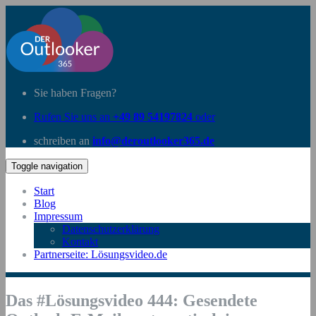
Sie haben Fragen?
Rufen Sie uns an
+49 89 54197824
oder
schreiben an
info@deroutlooker365.de
Toggle navigation
Start
Blog
Impressum
Datenschutzerklärung
Kontakt
Partnerseite: Lösungsvideo.de
Das #Lösungsvideo 444: Gesendete