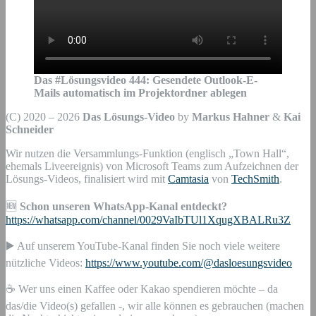
Das #Lösungsvideo
444
:
Gesendete Outlook-E-
Mails automatisch im Projektordner ablegen
(C) 2020 – 2026
Das Lösungs-Video
by
Markus Hahner
&
Kai
Schneider
Wir nutzen die Versammlungs-Funktion (englisch „Town Hall“,
ehemals Liveereignis) von Microsoft Teams zum Aufzeichnen der
Lösungs-Videos, finalisiert wird mit
Camtasia
von
TechSmith
.
🆕
Schon unseren WhatsApp-Kanal entdeckt?
https://whatsapp.com/channel/0029VaIbTUl1XqugXBALRu3Z
▶️ Auf unserem YouTube-Kanal finden Sie noch viele weitere
nützliche Videos:
https://www.youtube.com/@dasloesungsvideo
☕ Wer uns einen Kaffee oder Kakao spendieren möchte – da
das/die Video(s) gefallen -, wir alle können es gebrauchen (machen