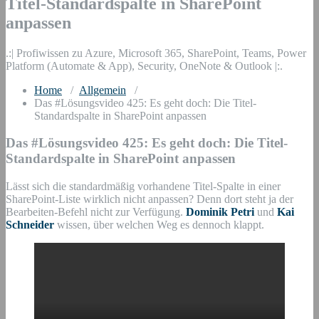
Titel-Standardspalte in SharePoint
anpassen
.:| Profiwissen zu Azure, Microsoft 365, SharePoint, Teams, Power
Platform (Automate & App), Security, OneNote & Outlook |:.
Home
/
Allgemein
/
Das #Lösungsvideo 425: Es geht doch: Die Titel-
Standardspalte in SharePoint anpassen
Das #Lösungsvideo 425: Es geht doch: Die Titel-
Standardspalte in SharePoint anpassen
Lässt sich die standardmäßig vorhandene Titel-Spalte in einer
SharePoint-Liste wirklich nicht anpassen? Denn dort steht ja der
Bearbeiten-Befehl nicht zur Verfügung.
Dominik Petri
und
Kai
Schneider
wissen, über welchen Weg es dennoch klappt.