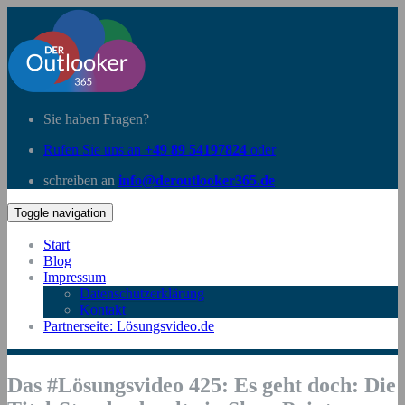
Sie haben Fragen?
Rufen Sie uns an
+49 89 54197824
oder
schreiben an
info@deroutlooker365.de
Toggle navigation
Start
Blog
Impressum
Datenschutzerklärung
Kontakt
Partnerseite: Lösungsvideo.de
Das #Lösungsvideo 425: Es geht doch: Die