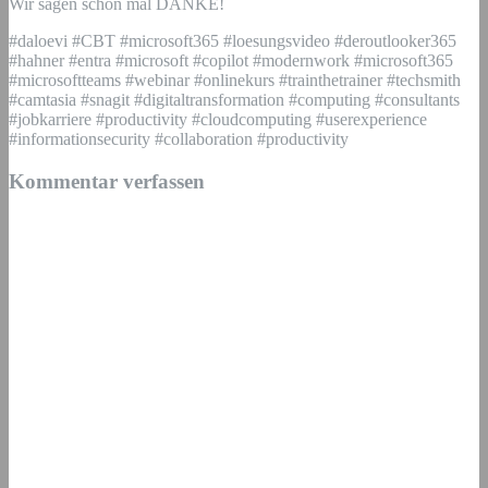
Wir sagen schon mal DANKE!
#daloevi #CBT #microsoft365 #loesungsvideo #deroutlooker365
#hahner #entra #microsoft #copilot #modernwork #microsoft365
#microsoftteams #webinar #onlinekurs #trainthetrainer #techsmith
#camtasia #snagit #digitaltransformation #computing #consultants
#jobkarriere #productivity #cloudcomputing #userexperience
#informationsecurity #collaboration #productivity
Kommentar verfassen