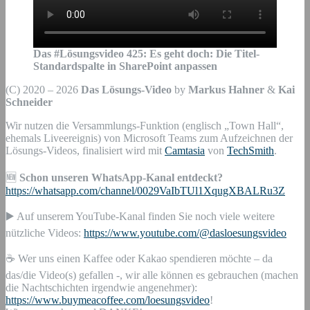
Das #Lösungsvideo
425
:
Es geht doch: Die Titel-
Standardspalte in SharePoint anpassen
(C) 2020 – 2026
Das Lösungs-Video
by
Markus Hahner
&
Kai
Schneider
Wir nutzen die Versammlungs-Funktion (englisch „Town Hall“,
ehemals Liveereignis) von Microsoft Teams zum Aufzeichnen der
Lösungs-Videos, finalisiert wird mit
Camtasia
von
TechSmith
.
🆕
Schon unseren WhatsApp-Kanal entdeckt?
https://whatsapp.com/channel/0029VaIbTUl1XqugXBALRu3Z
▶️ Auf unserem YouTube-Kanal finden Sie noch viele weitere
nützliche Videos:
https://www.youtube.com/@dasloesungsvideo
☕ Wer uns einen Kaffee oder Kakao spendieren möchte – da
das/die Video(s) gefallen -, wir alle können es gebrauchen (machen
die Nachtschichten irgendwie angenehmer):
https://www.buymeacoffee.com/loesungsvideo
!