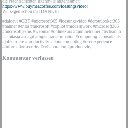
die Nachtschichten irgendwie angenehmer):
https://www.buymeacoffee.com/loesungsvideo
!
Wir sagen schon mal DANKE!
#daloevi #CBT #microsoft365 #loesungsvideo #deroutlooker365
#hahner #entra #microsoft #copilot #modernwork #microsoft365
#microsoftteams #webinar #onlinekurs #trainthetrainer #techsmith
#camtasia #snagit #digitaltransformation #computing #consultants
#jobkarriere #productivity #cloudcomputing #userexperience
#informationsecurity #collaboration #productivity
Kommentar verfassen