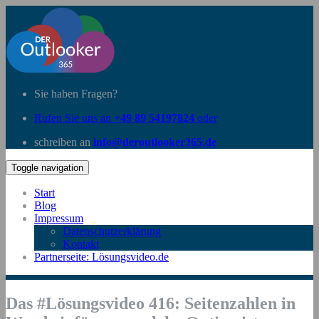
Sie haben Fragen?
Rufen Sie uns an
+49 89 54197824
oder
schreiben an
info@deroutlooker365.de
Toggle navigation
Start
Blog
Impressum
Datenschutzerklärung
Kontakt
Partnerseite: Lösungsvideo.de
Das #Lösungsvideo 416: Seitenzahlen in