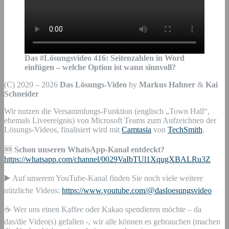
Das #Lösungsvideo
416
:
Seitenzahlen in Word
einfügen – welche Option ist wann sinnvoll?
(C) 2020 – 2026
Das Lösungs-Video
by
Markus Hahner
&
Kai
Schneider
Wir nutzen die Versammlungs-Funktion (englisch „Town Hall“,
ehemals Liveereignis) von Microsoft Teams zum Aufzeichnen der
Lösungs-Videos, finalisiert wird mit
Camtasia
von
TechSmith
.
🆕
Schon unseren WhatsApp-Kanal entdeckt?
https://whatsapp.com/channel/0029VaIbTUl1XqugXBALRu3Z
▶️ Auf unserem YouTube-Kanal finden Sie noch viele weitere
nützliche Videos:
https://www.youtube.com/@dasloesungsvideo
☕ Wer uns einen Kaffee oder Kakao spendieren möchte – da
das/die Video(s) gefallen -, wir alle können es gebrauchen (machen