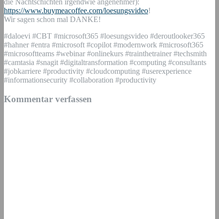
die Nachtschichten irgendwie angenehmer):
https://www.buymeacoffee.com/loesungsvideo
!
Wir sagen schon mal DANKE!
#daloevi #CBT #microsoft365 #loesungsvideo #deroutlooker365
#hahner #entra #microsoft #copilot #modernwork #microsoft365
#microsoftteams #webinar #onlinekurs #trainthetrainer #techsmith
#camtasia #snagit #digitaltransformation #computing #consultants
#jobkarriere #productivity #cloudcomputing #userexperience
#informationsecurity #collaboration #productivity
Kommentar verfassen