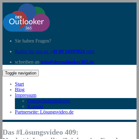
Sie haben Fragen?
Rufen Sie uns an
+49 89 54197824
oder
schreiben an
info@deroutlooker365.de
Toggle navigation
Start
Blog
Impressum
Datenschutzerklärung
Kontakt
Partnerseite: Lösungsvideo.de
Das #Lösungsvideo 409: