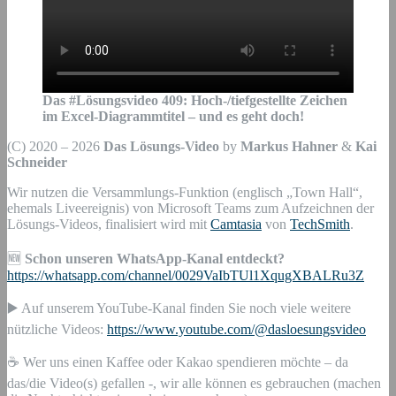
Das #Lösungsvideo
409
:
Hoch-/tiefgestellte Zeichen
im Excel-Diagrammtitel – und es geht doch!
(C) 2020 – 2026
Das Lösungs-Video
by
Markus Hahner
&
Kai
Schneider
Wir nutzen die Versammlungs-Funktion (englisch „Town Hall“,
ehemals Liveereignis) von Microsoft Teams zum Aufzeichnen der
Lösungs-Videos, finalisiert wird mit
Camtasia
von
TechSmith
.
🆕
Schon unseren WhatsApp-Kanal entdeckt?
https://whatsapp.com/channel/0029VaIbTUl1XqugXBALRu3Z
▶️ Auf unserem YouTube-Kanal finden Sie noch viele weitere
nützliche Videos:
https://www.youtube.com/@dasloesungsvideo
☕ Wer uns einen Kaffee oder Kakao spendieren möchte – da
das/die Video(s) gefallen -, wir alle können es gebrauchen (machen