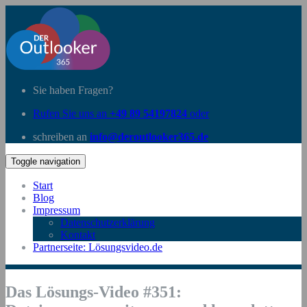
Sie haben Fragen?
Rufen Sie uns an
+49 89 54197824
oder
schreiben an
info@deroutlooker365.de
Toggle navigation
Start
Blog
Impressum
Datenschutzerklärung
Kontakt
Partnerseite: Lösungsvideo.de
Das Lösungs-Video #351: