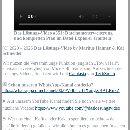
Das Lösungs-Video #
351
:
Dateinamenerweiterung
und kompletten Pfad im Datei-Explorer ermitteln
(C) 2020 – 2026
Das Lösungs-Video
by
Markus Hahner
&
Kai
Schneider
Wir nutzen die Versammlungs-Funktion (englisch „Town Hall“,
ehemals Liveereignis) von Microsoft Teams zum Aufzeichnen der
Lösungs-Videos, finalisiert wird mit
Camtasia
von
TechSmith
.
🆕
Schon unseren WhatsApp-Kanal entdeckt?
https://whatsapp.com/channel/0029VaIbTUl1XqugXBALRu3Z
▶️ Auf unserem YouTube-Kanal finden Sie noch viele weitere
nützliche Videos:
https://www.youtube.com/@dasloesungsvideo
☕ Wer uns einen Kaffee oder Kakao spendieren möchte – da
das/die Video(s) gefallen -, wir alle können es gebrauchen (machen