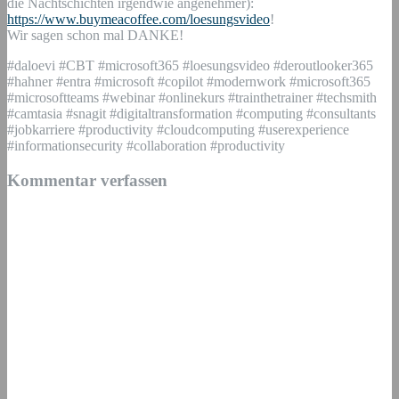
die Nachtschichten irgendwie angenehmer):
https://www.buymeacoffee.com/loesungsvideo
!
Wir sagen schon mal DANKE!
#daloevi #CBT #microsoft365 #loesungsvideo #deroutlooker365
#hahner #entra #microsoft #copilot #modernwork #microsoft365
#microsoftteams #webinar #onlinekurs #trainthetrainer #techsmith
#camtasia #snagit #digitaltransformation #computing #consultants
#jobkarriere #productivity #cloudcomputing #userexperience
#informationsecurity #collaboration #productivity
Kommentar verfassen