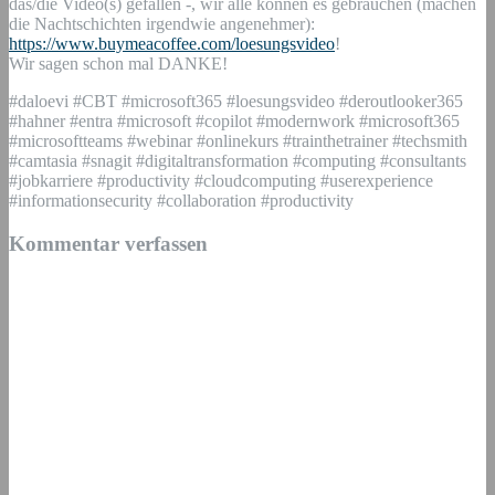
das/die Video(s) gefallen -, wir alle können es gebrauchen (machen
die Nachtschichten irgendwie angenehmer):
https://www.buymeacoffee.com/loesungsvideo
!
Wir sagen schon mal DANKE!
#daloevi #CBT #microsoft365 #loesungsvideo #deroutlooker365
#hahner #entra #microsoft #copilot #modernwork #microsoft365
#microsoftteams #webinar #onlinekurs #trainthetrainer #techsmith
#camtasia #snagit #digitaltransformation #computing #consultants
#jobkarriere #productivity #cloudcomputing #userexperience
#informationsecurity #collaboration #productivity
Kommentar verfassen