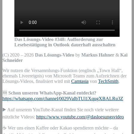
Das Lösungs-Video #
348
:
Aufforderung zur
Lesebestätigung in Outlook dauerhaft ausschalten
(C) 2020 – 2026
Das Lösungs-Video
by
Markus Hahner
&
Kai
Schneider
Wir nutzen die Versammlungs-Funktion (englisch „Town Hall“,
ehemals Liveereignis) von Microsoft Teams zum Aufzeichnen der
Lösungs-Videos, finalisiert wird mit
Camtasia
von
TechSmith
.
🆕
Schon unseren WhatsApp-Kanal entdeckt?
https://whatsapp.com/channel/0029VaIbTUl1XqugXBALRu3Z
▶️ Auf unserem YouTube-Kanal finden Sie noch viele weitere
nützliche Videos:
https://www.youtube.com/@dasloesungsvideo
☕ Wer uns einen Kaffee oder Kakao spendieren möchte – da