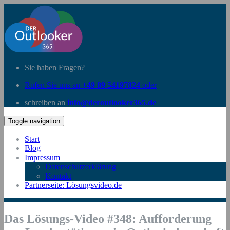
Sie haben Fragen?
Rufen Sie uns an
+49 89 54197824
oder
schreiben an
info@deroutlooker365.de
Toggle navigation
Start
Blog
Impressum
Datenschutzerklärung
Kontakt
Partnerseite: Lösungsvideo.de
Das Lösungs-Video #348: Aufforderung