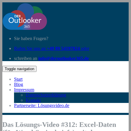
Sie haben Fragen?
Rufen Sie uns an
+49 89 54197824
oder
schreiben an
info@deroutlooker365.de
Toggle navigation
Start
Blog
Impressum
Datenschutzerklärung
Kontakt
Partnerseite: Lösungsvideo.de
Das Lösungs-Video #312: Excel-Daten