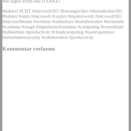
Wir sagen schon mal DANKE!
#daloevi #CBT #microsoft365 #loesungsvideo #deroutlooker365
#hahner #entra #microsoft #copilot #modernwork #microsoft365
#microsoftteams #webinar #onlinekurs #trainthetrainer #techsmith
#camtasia #snagit #digitaltransformation #computing #consultants
#jobkarriere #productivity #cloudcomputing #userexperience
#informationsecurity #collaboration #productivity
Kommentar verfassen