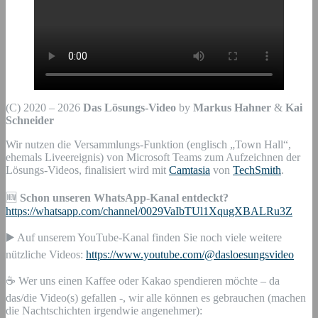
(C) 2020 – 2026
Das Lösungs-Video
by
Markus Hahner
&
Kai
Schneider
Wir nutzen die Versammlungs-Funktion (englisch „Town Hall“,
ehemals Liveereignis) von Microsoft Teams zum Aufzeichnen der
Lösungs-Videos, finalisiert wird mit
Camtasia
von
TechSmith
.
🆕
Schon unseren WhatsApp-Kanal entdeckt?
https://whatsapp.com/channel/0029VaIbTUl1XqugXBALRu3Z
▶️ Auf unserem YouTube-Kanal finden Sie noch viele weitere
nützliche Videos:
https://www.youtube.com/@dasloesungsvideo
☕ Wer uns einen Kaffee oder Kakao spendieren möchte – da
das/die Video(s) gefallen -, wir alle können es gebrauchen (machen
die Nachtschichten irgendwie angenehmer):