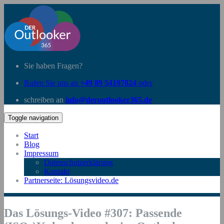
Sie haben Fragen?
Rufen Sie uns an
+49 89 54197824
oder
schreiben an
info@deroutlooker365.de
Toggle navigation
Start
Blog
Impressum
Datenschutzerklärung
Kontakt
Partnerseite: Lösungsvideo.de
Das Lösungs-Video #307: Passende