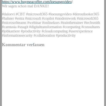
https://www.buymeacoffee.com/loesungsvideo
!
Wir sagen schon mal DANKE!
#daloevi #CBT #microsoft365 #loesungsvideo #deroutlooker365
#hahner #entra #microsoft #copilot #modernwork #microsoft365
#microsoftteams #webinar #onlinekurs #trainthetrainer #techsmith
#camtasia #snagit #digitaltransformation #computing #consultants
#jobkarriere #productivity #cloudcomputing #userexperience
#informationsecurity #collaboration #productivity
Kommentar verfassen