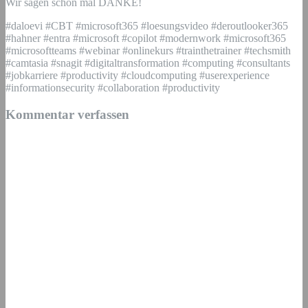
Wir sagen schon mal DANKE!
#daloevi #CBT #microsoft365 #loesungsvideo #deroutlooker365
#hahner #entra #microsoft #copilot #modernwork #microsoft365
#microsoftteams #webinar #onlinekurs #trainthetrainer #techsmith
#camtasia #snagit #digitaltransformation #computing #consultants
#jobkarriere #productivity #cloudcomputing #userexperience
#informationsecurity #collaboration #productivity
Kommentar verfassen