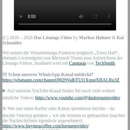
(C) 2020 – 2026
Das Lösungs-Video
by
Markus Hahner
&
Kai
Schneider
Wir nutzen die Versammlungs-Funktion (englisch „Town Hall“,
ehemals Liveereignis) von Microsoft Teams zum Aufzeichnen der
Lösungs-Videos, finalisiert wird mit
Camtasia
von
TechSmith
.
🆕
Schon unseren WhatsApp-Kanal entdeckt?
https://whatsapp.com/channel/0029VaIbTUl1XqugXBALRu3Z
▶️ Auf unserem YouTube-Kanal finden Sie noch viele weitere
nützliche Videos:
https://www.youtube.com/@dasloesungsvideo
☕ Wer uns einen Kaffee oder Kakao spendieren möchte – da
das/die Video(s) gefallen -, wir alle können es gebrauchen (machen
die Nachtschichten irgendwie angenehmer):
https://www.buymeacoffee.com/loesungsvideo
!