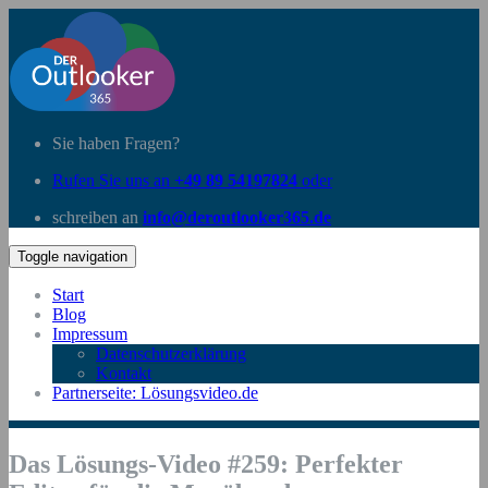
Sie haben Fragen?
Rufen Sie uns an
+49 89 54197824
oder
schreiben an
info@deroutlooker365.de
Toggle navigation
Start
Blog
Impressum
Datenschutzerklärung
Kontakt
Partnerseite: Lösungsvideo.de
Das Lösungs-Video #259: Perfekter