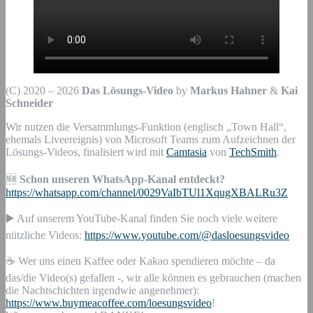
(C) 2020 – 2026
Das Lösungs-Video
by
Markus Hahner
&
Kai
Schneider
Wir nutzen die Versammlungs-Funktion (englisch „Town Hall“,
ehemals Liveereignis) von Microsoft Teams zum Aufzeichnen der
Lösungs-Videos, finalisiert wird mit
Camtasia
von
TechSmith
.
🆕
Schon unseren WhatsApp-Kanal entdeckt?
https://whatsapp.com/channel/0029VaIbTUl1XqugXBALRu3Z
▶️ Auf unserem YouTube-Kanal finden Sie noch viele weitere
nützliche Videos:
https://www.youtube.com/@dasloesungsvideo
☕ Wer uns einen Kaffee oder Kakao spendieren möchte – da
das/die Video(s) gefallen -, wir alle können es gebrauchen (machen
die Nachtschichten irgendwie angenehmer):
https://www.buymeacoffee.com/loesungsvideo
!