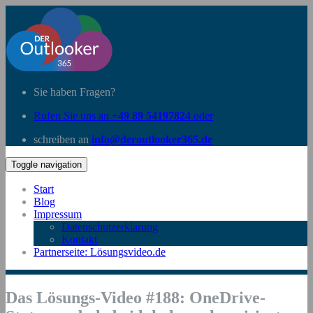
Sie haben Fragen?
Rufen Sie uns an
+49 89 54197824
oder
schreiben an
info@deroutlooker365.de
Toggle navigation
Start
Blog
Impressum
Datenschutzerklärung
Kontakt
Partnerseite: Lösungsvideo.de
Das Lösungs-Video #188: OneDrive-