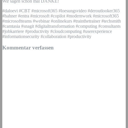
Wir sagen schon mal DANKE!
#daloevi #CBT #microsoft365 #loesungsvideo #deroutlooker365
#hahner #entra #microsoft #copilot #modernwork #microsoft365
#microsoftteams #webinar #onlinekurs #trainthetrainer #techsmith
#camtasia #snagit #digitaltransformation #computing #consultants
#jobkarriere #productivity #cloudcomputing #userexperience
#informationsecurity #collaboration #productivity
Kommentar verfassen