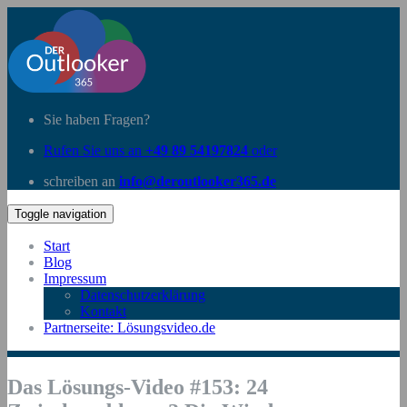
Sie haben Fragen?
Rufen Sie uns an
+49 89 54197824
oder
schreiben an
info@deroutlooker365.de
Toggle navigation
Start
Blog
Impressum
Datenschutzerklärung
Kontakt
Partnerseite: Lösungsvideo.de
Das Lösungs-Video #153: 24