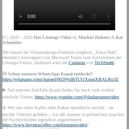
(C) 2020 – 2026
Das Lösungs-Video
by
Markus Hahner
&
Kai
Schneider
Wir nutzen die Versammlungs-Funktion (englisch „Town Hall“,
ehemals Liveereignis) von Microsoft Teams zum Aufzeichnen der
Lösungs-Videos, finalisiert wird mit
Camtasia
von
TechSmith
.
🆕
Schon unseren WhatsApp-Kanal entdeckt?
https://whatsapp.com/channel/0029VaIbTUl1XqugXBALRu3Z
▶️ Auf unserem YouTube-Kanal finden Sie noch viele weitere
nützliche Videos:
https://www.youtube.com/@dasloesungsvideo
☕ Wer uns einen Kaffee oder Kakao spendieren möchte – da
das/die Video(s) gefallen -, wir alle können es gebrauchen (machen
die Nachtschichten irgendwie angenehmer):
https://www.buymeacoffee.com/loesungsvideo
!