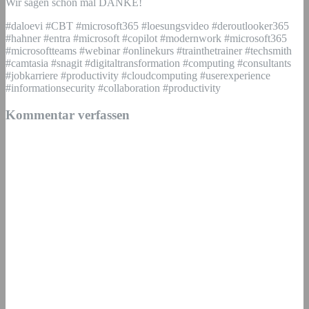
Wir sagen schon mal DANKE!
#daloevi #CBT #microsoft365 #loesungsvideo #deroutlooker365
#hahner #entra #microsoft #copilot #modernwork #microsoft365
#microsoftteams #webinar #onlinekurs #trainthetrainer #techsmith
#camtasia #snagit #digitaltransformation #computing #consultants
#jobkarriere #productivity #cloudcomputing #userexperience
#informationsecurity #collaboration #productivity
Kommentar verfassen