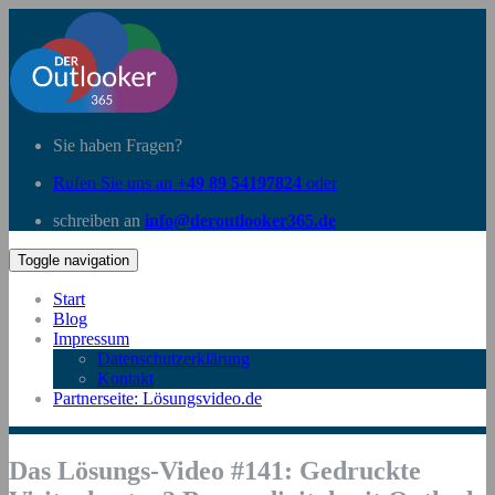
Sie haben Fragen?
Rufen Sie uns an
+49 89 54197824
oder
schreiben an
info@deroutlooker365.de
Toggle navigation
Start
Blog
Impressum
Datenschutzerklärung
Kontakt
Partnerseite: Lösungsvideo.de
Das Lösungs-Video #141: Gedruckte