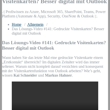
Visitenkarten? Besser digital mit Outlook
.:| Profiwissen zu Azure, Microsoft 365, SharePoint, Teams, Power
Platform (Automate & App), Security, OneNote & Outlook |:.
Home
/
Allgemein
/
Das Lösungs-Video #141: Gedruckte Visitenkarten? Besser
digital mit Outlook
Das Lösungs-Video #141: Gedruckte Visitenkarten?
Besser digital mit Outlook
Wann haben Sie das letzte Mal eine gedruckte Visitenkarte einem
„Erstkontakt“ überreicht? Im digitalen Zeitalter wird das immer
seltener. Warum nicht komplett darauf verzichten und konsequent
mit der Visitenkartenfunktion von Outlook arbeiten? Wie’s geht,
wissen
Kai Schneider
und
Markus Hahner
.