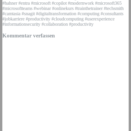
#hahner #entra #microsoft #copilot #modernwork #microsoft365
#microsoftteams #webinar #onlinekurs #trainthetrainer #techsmith
#camtasia #snagit #digitaltransformation #computing #consultants
#jobkarriere #productivity #cloudcomputing #userexperience
#informationsecurity #collaboration #productivity
Kommentar verfassen