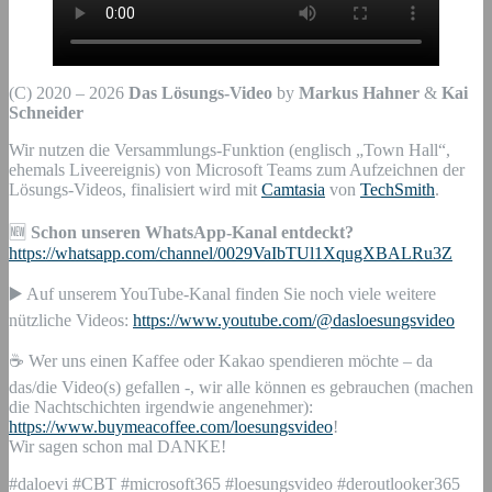
(C) 2020 – 2026
Das Lösungs-Video
by
Markus Hahner
&
Kai
Schneider
Wir nutzen die Versammlungs-Funktion (englisch „Town Hall“,
ehemals Liveereignis) von Microsoft Teams zum Aufzeichnen der
Lösungs-Videos, finalisiert wird mit
Camtasia
von
TechSmith
.
🆕
Schon unseren WhatsApp-Kanal entdeckt?
https://whatsapp.com/channel/0029VaIbTUl1XqugXBALRu3Z
▶️ Auf unserem YouTube-Kanal finden Sie noch viele weitere
nützliche Videos:
https://www.youtube.com/@dasloesungsvideo
☕ Wer uns einen Kaffee oder Kakao spendieren möchte – da
das/die Video(s) gefallen -, wir alle können es gebrauchen (machen
die Nachtschichten irgendwie angenehmer):
https://www.buymeacoffee.com/loesungsvideo
!
Wir sagen schon mal DANKE!
#daloevi #CBT #microsoft365 #loesungsvideo #deroutlooker365