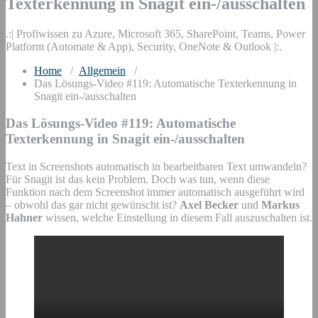
Texterkennung in Snagit ein-/ausschalten
.:| Profiwissen zu Azure, Microsoft 365, SharePoint, Teams, Power
Platform (Automate & App), Security, OneNote & Outlook |:.
Home
/
Allgemein
/
Das Lösungs-Video #119: Automatische Texterkennung in
Snagit ein-/ausschalten
Das Lösungs-Video #119: Automatische
Texterkennung in Snagit ein-/ausschalten
Text in Screenshots automatisch in bearbeitbaren Text umwandeln?
Für Snagit ist das kein Problem. Doch was tun, wenn diese
Funktion nach dem Screenshot immer automatisch ausgeführt wird
– obwohl das gar nicht gewünscht ist?
Axel Becker
und
Markus
Hahner
wissen, welche Einstellung in diesem Fall auszuschalten ist.