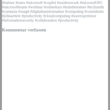
#hahner #entra #microsoft #copilot #modernwork #microsoft365
#microsoftteams #webinar #onlinekurs #trainthetrainer #techsmith
#camtasia #snagit #digitaltransformation #computing #consultants
#jobkarriere #productivity #cloudcomputing #userexperience
#informationsecurity #collaboration #productivity
Kommentar verfassen