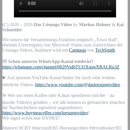
(C) 2020 – 2026
Das Lösungs-Video
by
Markus Hahner
&
Kai
Schneider
Wir nutzen die Versammlungs-Funktion (englisch „Town Hall“,
ehemals Liveereignis) von Microsoft Teams zum Aufzeichnen der
Lösungs-Videos, finalisiert wird mit
Camtasia
von
TechSmith
.
🆕
Schon unseren WhatsApp-Kanal entdeckt?
https://whatsapp.com/channel/0029VaIbTUl1XqugXBALRu3Z
▶️ Auf unserem YouTube-Kanal finden Sie noch viele weitere
nützliche Videos:
https://www.youtube.com/@dasloesungsvideo
☕ Wer uns einen Kaffee oder Kakao spendieren möchte – da
das/die Video(s) gefallen -, wir alle können es gebrauchen (machen
die Nachtschichten irgendwie angenehmer):
https://www.buymeacoffee.com/loesungsvideo
!
Wir sagen schon mal DANKE!
#daloevi #CBT #microsoft365 #loesungsvideo #deroutlooker365