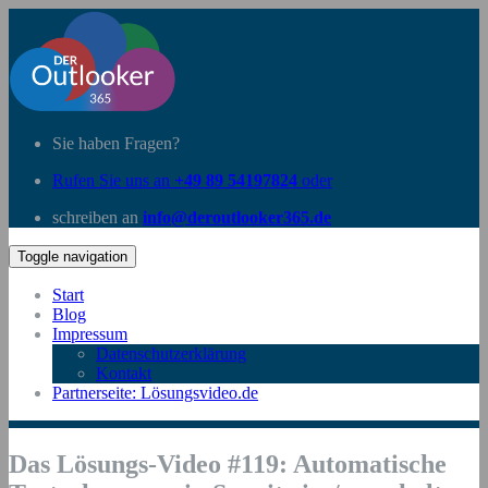
Sie haben Fragen?
Rufen Sie uns an
+49 89 54197824
oder
schreiben an
info@deroutlooker365.de
Toggle navigation
Start
Blog
Impressum
Datenschutzerklärung
Kontakt
Partnerseite: Lösungsvideo.de
Das Lösungs-Video #119: Automatische