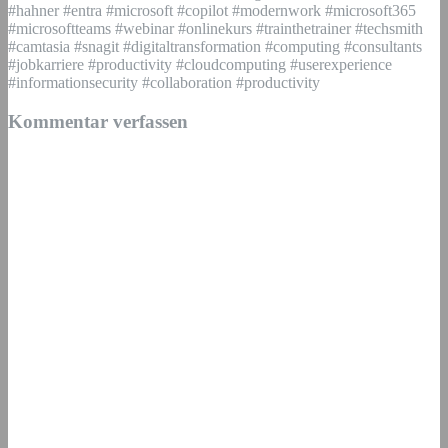
#hahner #entra #microsoft #copilot #modernwork #microsoft365
#microsoftteams #webinar #onlinekurs #trainthetrainer #techsmith
#camtasia #snagit #digitaltransformation #computing #consultants
#jobkarriere #productivity #cloudcomputing #userexperience
#informationsecurity #collaboration #productivity
Kommentar verfassen