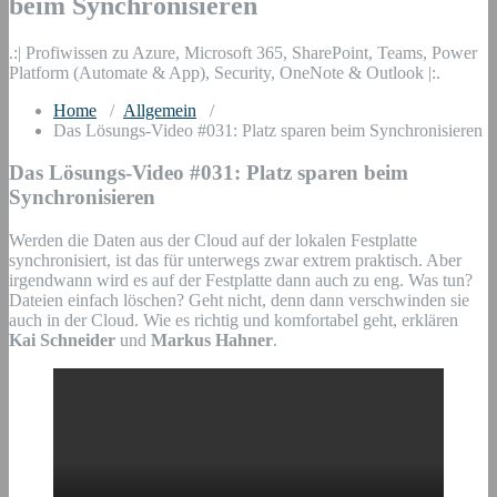
beim Synchronisieren
.:| Profiwissen zu Azure, Microsoft 365, SharePoint, Teams, Power
Platform (Automate & App), Security, OneNote & Outlook |:.
Home
/
Allgemein
/
Das Lösungs-Video #031: Platz sparen beim Synchronisieren
Das Lösungs-Video #031: Platz sparen beim
Synchronisieren
Werden die Daten aus der Cloud auf der lokalen Festplatte
synchronisiert, ist das für unterwegs zwar extrem praktisch. Aber
irgendwann wird es auf der Festplatte dann auch zu eng. Was tun?
Dateien einfach löschen? Geht nicht, denn dann verschwinden sie
auch in der Cloud. Wie es richtig und komfortabel geht, erklären
Kai Schneider
und
Markus Hahner
.