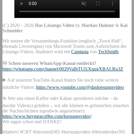
(C) 2020 – 2026
Das Lösungs-Video
by
Markus Hahner
&
Kai
Schneider
Wir nutzen die Versammlungs-Funktion (englisch „Town Hall“,
ehemals Liveereignis) von Microsoft Teams zum Aufzeichnen der
Lösungs-Videos, finalisiert wird mit
Camtasia
von
TechSmith
.
🆕
Schon unseren WhatsApp-Kanal entdeckt?
https://whatsapp.com/channel/0029VaIbTUl1XqugXBALRu3Z
▶️ Auf unserem YouTube-Kanal finden Sie noch viele weitere
nützliche Videos:
https://www.youtube.com/@dasloesungsvideo
☕ Wer uns einen Kaffee oder Kakao spendieren möchte – da
das/die Video(s) gefallen -, wir alle können es gebrauchen (machen
die Nachtschichten irgendwie angenehmer):
https://www.buymeacoffee.com/loesungsvideo
!
Wir sagen schon mal DANKE!
#daloevi #CBT #microsoft365 #loesungsvideo #deroutlooker365