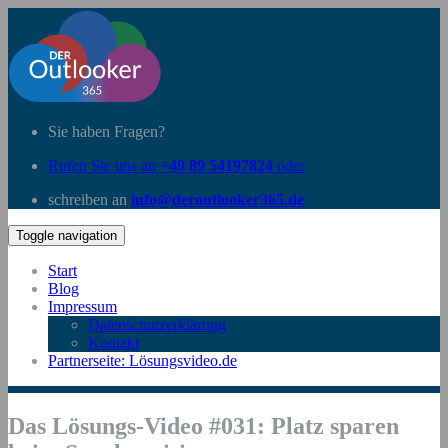
Sie haben Fragen?
Rufen Sie uns an
+49 89 54197824
oder
schreiben an
info@deroutlooker365.de
Toggle navigation
Start
Blog
Impressum
Datenschutzerklärung
Kontakt
Partnerseite: Lösungsvideo.de
Das Lösungs-Video #031: Platz sparen