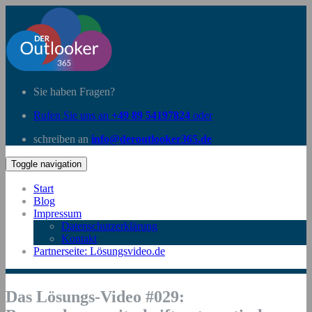
Sie haben Fragen?
Rufen Sie uns an
+49 89 54197824
oder
schreiben an
info@deroutlooker365.de
Toggle navigation
Start
Blog
Impressum
Datenschutzerklärung
Kontakt
Partnerseite: Lösungsvideo.de
Das Lösungs-Video #029: