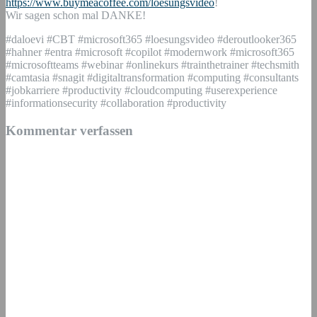
https://www.buymeacoffee.com/loesungsvideo
!
Wir sagen schon mal DANKE!
#daloevi #CBT #microsoft365 #loesungsvideo #deroutlooker365
#hahner #entra #microsoft #copilot #modernwork #microsoft365
#microsoftteams #webinar #onlinekurs #trainthetrainer #techsmith
#camtasia #snagit #digitaltransformation #computing #consultants
#jobkarriere #productivity #cloudcomputing #userexperience
#informationsecurity #collaboration #productivity
Kommentar verfassen