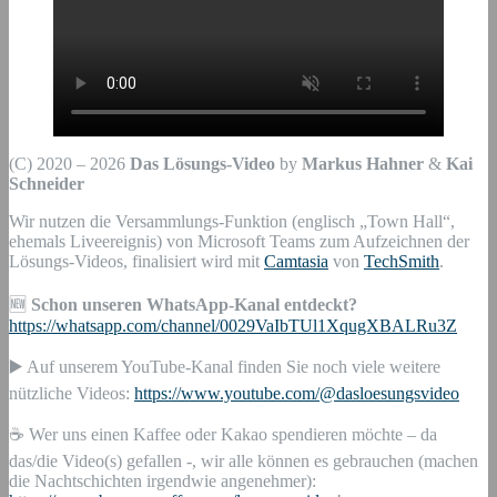
(C) 2020 – 2026
Das Lösungs-Video
by
Markus Hahner
&
Kai
Schneider
Wir nutzen die Versammlungs-Funktion (englisch „Town Hall“,
ehemals Liveereignis) von Microsoft Teams zum Aufzeichnen der
Lösungs-Videos, finalisiert wird mit
Camtasia
von
TechSmith
.
🆕
Schon unseren WhatsApp-Kanal entdeckt?
https://whatsapp.com/channel/0029VaIbTUl1XqugXBALRu3Z
▶️ Auf unserem YouTube-Kanal finden Sie noch viele weitere
nützliche Videos:
https://www.youtube.com/@dasloesungsvideo
☕ Wer uns einen Kaffee oder Kakao spendieren möchte – da
das/die Video(s) gefallen -, wir alle können es gebrauchen (machen
die Nachtschichten irgendwie angenehmer):