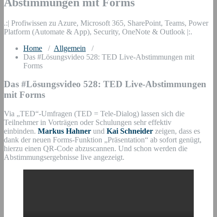
Abstimmungen mit Forms
.:| Profiwissen zu Azure, Microsoft 365, SharePoint, Teams, Power
Platform (Automate & App), Security, OneNote & Outlook |:.
Home
/
Allgemein
/
Das #Lösungsvideo 528: TED Live-Abstimmungen mit
Forms
Das #Lösungsvideo 528: TED Live-Abstimmungen
mit Forms
Via „TED“-Umfragen (TED = Tele-Dialog) lassen sich die
Teilnehmer in Vorträgen oder Schulungen sehr effektiv
einbinden.
Markus Hahner
und
Kai Schneider
zeigen, dass es
dank der neuen Forms-Funktion „Präsentation“ ab sofort genügt,
hierzu einen QR-Code abzuscannen. Und schon werden die
Abstimmungsergebnisse live angezeigt.