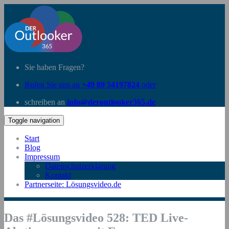
Sie haben Fragen?
Rufen Sie uns an
+49 89 54197824
oder
schreiben an
info@deroutlooker365.de
Toggle navigation
Start
Blog
Impressum
Datenschutzerklärung
Kontakt
Partnerseite: Lösungsvideo.de
Das #Lösungsvideo 528: TED Live-