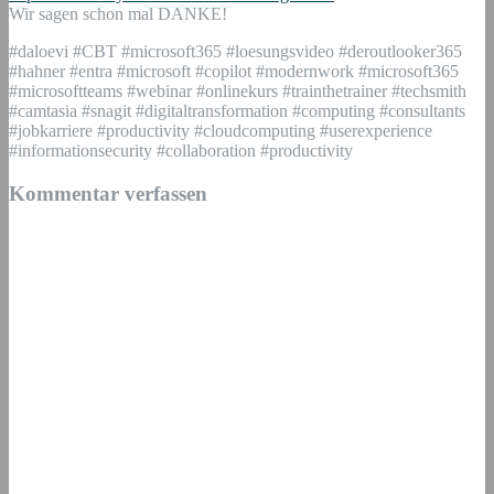
Wir sagen schon mal DANKE!
#daloevi #CBT #microsoft365 #loesungsvideo #deroutlooker365
#hahner #entra #microsoft #copilot #modernwork #microsoft365
#microsoftteams #webinar #onlinekurs #trainthetrainer #techsmith
#camtasia #snagit #digitaltransformation #computing #consultants
#jobkarriere #productivity #cloudcomputing #userexperience
#informationsecurity #collaboration #productivity
Kommentar verfassen