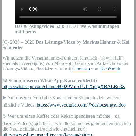
Das #Lösungsvideo
528
:
TED Live-Abstimmungen
mit Forms
(C) 2020 – 2026
Das Lösungs-Video
by
Markus Hahner
&
Kai
Schneider
Wir nutzen die Versammlungs-Funktion (englisch „Town Hall“,
ehemals Liveereignis) von Microsoft Teams zum Aufzeichnen der
Lösungs-Videos, finalisiert wird mit
Camtasia
von
TechSmith
.
🆕
Schon unseren WhatsApp-Kanal entdeckt?
https://whatsapp.com/channel/0029VaIbTUl1XqugXBALRu3Z
▶️ Auf unserem YouTube-Kanal finden Sie noch viele weitere
nützliche Videos:
https://www.youtube.com/@dasloesungsvideo
☕ Wer uns einen Kaffee oder Kakao spendieren möchte – da
das/die Video(s) gefallen -, wir alle können es gebrauchen (machen
die Nachtschichten irgendwie angenehmer):
https://www.buymeacoffee.com/loesungsvideo
!