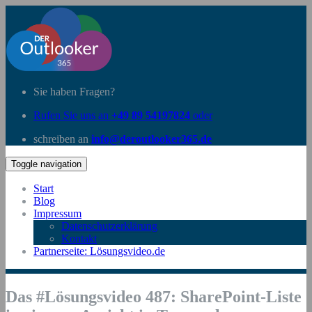
Sie haben Fragen?
Rufen Sie uns an
+49 89 54197824
oder
schreiben an
info@deroutlooker365.de
Toggle navigation
Start
Blog
Impressum
Datenschutzerklärung
Kontakt
Partnerseite: Lösungsvideo.de
Das #Lösungsvideo 487: SharePoint-Liste