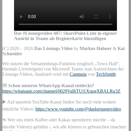
Das #Lösungsvideo
487
:
SharePoint-Liste in eigener
Ansicht in Teams als Registerkarte hinzufügen
(C) 2020 – 2026
Das Lösungs-Video
by
Markus Hahner
&
Kai
Schneider
Wir nutzen die Versammlungs-Funktion (englisch „Town Hall“,
ehemals Liveereignis) von Microsoft Teams zum Aufzeichnen der
Lösungs-Videos, finalisiert wird mit
Camtasia
von
TechSmith
.
🆕
Schon unseren WhatsApp-Kanal entdeckt?
https://whatsapp.com/channel/0029VaIbTUl1XqugXBALRu3Z
▶️ Auf unserem YouTube-Kanal finden Sie noch viele weitere
nützliche Videos:
https://www.youtube.com/@dasloesungsvideo
☕ Wer uns einen Kaffee oder Kakao spendieren möchte – da
das/die Video(s) gefallen -, wir alle können es gebrauchen (machen