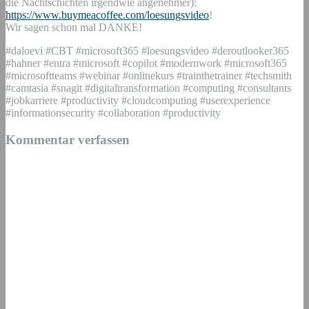
die Nachtschichten irgendwie angenehmer):
https://www.buymeacoffee.com/loesungsvideo
!
Wir sagen schon mal DANKE!
#daloevi #CBT #microsoft365 #loesungsvideo #deroutlooker365
#hahner #entra #microsoft #copilot #modernwork #microsoft365
#microsoftteams #webinar #onlinekurs #trainthetrainer #techsmith
#camtasia #snagit #digitaltransformation #computing #consultants
#jobkarriere #productivity #cloudcomputing #userexperience
#informationsecurity #collaboration #productivity
Kommentar verfassen