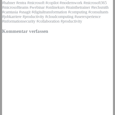
#hahner #entra #microsoft #copilot #modernwork #microsoft365
#microsoftteams #webinar #onlinekurs #trainthetrainer #techsmith
#camtasia #snagit #digitaltransformation #computing #consultants
#jobkarriere #productivity #cloudcomputing #userexperience
#informationsecurity #collaboration #productivity
Kommentar verfassen