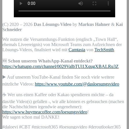
(C) 2020 – 2026
Das Lösungs-Video
by
Markus Hahner
&
Kai
Schneider
Wir nutzen die Versammlungs-Funktion (englisch „Town Hall“,
ehemals Liveereignis) von Microsoft Teams zum Aufzeichnen der
Lösungs-Videos, finalisiert wird mit
Camtasia
von
TechSmith
.
🆕
Schon unseren WhatsApp-Kanal entdeckt?
https://whatsapp.com/channel/0029VaIbTUl1XqugXBALRu3Z
▶️ Auf unserem YouTube-Kanal finden Sie noch viele weitere
nützliche Videos:
https://www.youtube.com/@dasloesungsvideo
☕ Wer uns einen Kaffee oder Kakao spendieren möchte – da
das/die Video(s) gefallen -, wir alle können es gebrauchen (machen
die Nachtschichten irgendwie angenehmer):
https://www.buymeacoffee.com/loesungsvideo
!
Wir sagen schon mal DANKE!
#daloevi #CBT #microsoft365 #loesungsvideo #deroutlooker365