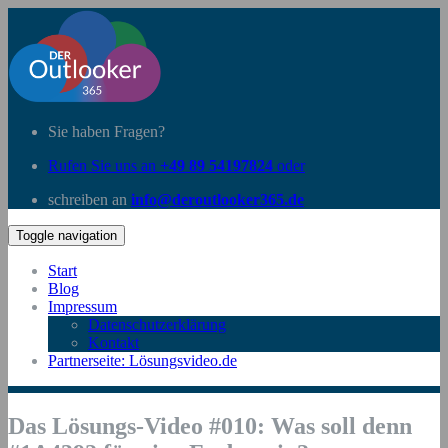
Sie haben Fragen?
Rufen Sie uns an
+49 89 54197824
oder
schreiben an
info@deroutlooker365.de
Toggle navigation
Start
Blog
Impressum
Datenschutzerklärung
Kontakt
Partnerseite: Lösungsvideo.de
Das Lösungs-Video #010: Was soll denn