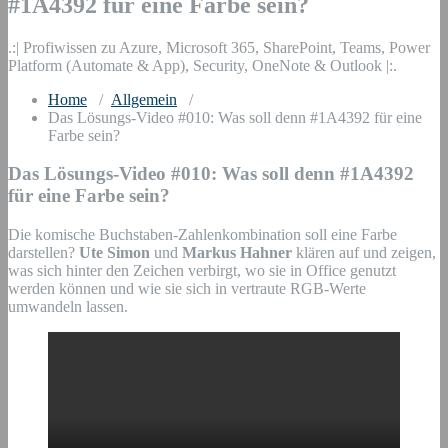
#1A4392 für eine Farbe sein?
.:| Profiwissen zu Azure, Microsoft 365, SharePoint, Teams, Power
Platform (Automate & App), Security, OneNote & Outlook |:.
Home
/
Allgemein
/
Das Lösungs-Video #010: Was soll denn #1A4392 für eine
Farbe sein?
Das Lösungs-Video #010: Was soll denn #1A4392
für eine Farbe sein?
Die komische Buchstaben-Zahlenkombination soll eine Farbe
darstellen?
Ute Simon
und
Markus Hahner
klären auf und zeigen,
was sich hinter den Zeichen verbirgt, wo sie in Office genutzt
werden können und wie sie sich in vertraute RGB-Werte
umwandeln lassen.