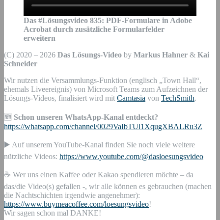
Das #Lösungsvideo
835
:
PDF-Formulare in Adobe
Acrobat durch zusätzliche Formularfelder
erweitern
(C) 2020 – 2026
Das Lösungs-Video
by
Markus Hahner
&
Kai
Schneider
Wir nutzen die Versammlungs-Funktion (englisch „Town Hall“,
ehemals Liveereignis) von Microsoft Teams zum Aufzeichnen der
Lösungs-Videos, finalisiert wird mit
Camtasia
von
TechSmith
.
🆕
Schon unseren WhatsApp-Kanal entdeckt?
https://whatsapp.com/channel/0029VaIbTUl1XqugXBALRu3Z
▶️ Auf unserem YouTube-Kanal finden Sie noch viele weitere
nützliche Videos:
https://www.youtube.com/@dasloesungsvideo
☕ Wer uns einen Kaffee oder Kakao spendieren möchte – da
das/die Video(s) gefallen -, wir alle können es gebrauchen (machen
die Nachtschichten irgendwie angenehmer):
https://www.buymeacoffee.com/loesungsvideo
!
Wir sagen schon mal DANKE!