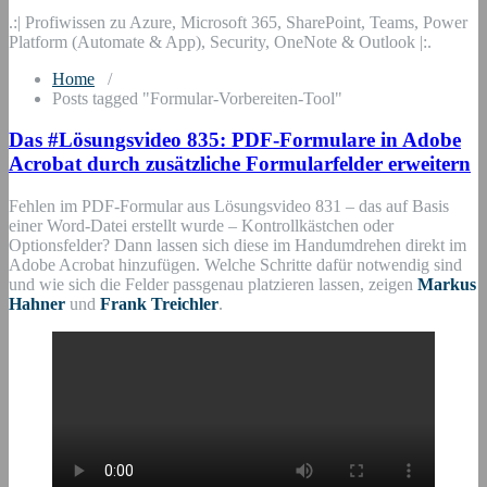
.:| Profiwissen zu Azure, Microsoft 365, SharePoint, Teams, Power
Platform (Automate & App), Security, OneNote & Outlook |:.
Home
/
Posts tagged "Formular-Vorbereiten-Tool"
Das #Lösungsvideo 835: PDF-Formulare in Adobe
Acrobat durch zusätzliche Formularfelder erweitern
Fehlen im PDF-Formular aus Lösungsvideo 831 – das auf Basis
einer Word-Datei erstellt wurde – Kontrollkästchen oder
Optionsfelder? Dann lassen sich diese im Handumdrehen direkt im
Adobe Acrobat hinzufügen. Welche Schritte dafür notwendig sind
und wie sich die Felder passgenau platzieren lassen, zeigen
Markus
Hahner
und
Frank Treichler
.