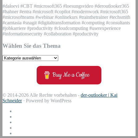
#daloevi #CBT #microsoft365 #loesungsvideo #deroutlooker365
#hahner #entra #microsoft #copilot #modernwork #microsoft365
#microsoftteams #webinar #onlinekurs #trainthetrainer #techsmith
#camtasia #snagit #digitaltransformation #computing #consultants
#jobkarriere #productivity #cloudcomputing #userexperience
#informationsecurity #collaboration #productivity
Wählen Sie das Thema
Wählen
Sie
das
Buy Me a Coffee
Thema
© 2014-2026 Alle Rechte vorbehalten -
der-outlooker | Kai
Schneider
· Powered by WordPress