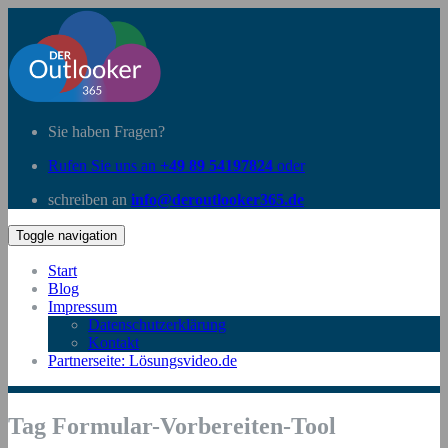
Sie haben Fragen?
Rufen Sie uns an
+49 89 54197824
oder
schreiben an
info@deroutlooker365.de
Toggle navigation
Start
Blog
Impressum
Datenschutzerklärung
Kontakt
Partnerseite: Lösungsvideo.de
Tag Formular-Vorbereiten-Tool