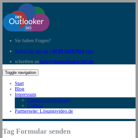
Sie haben Fragen?
Rufen Sie uns an
+49 89 54197824
oder
schreiben an
info@deroutlooker365.de
Toggle navigation
Start
Blog
Impressum
Datenschutzerklärung
Kontakt
Partnerseite: Lösungsvideo.de
Tag Formular senden