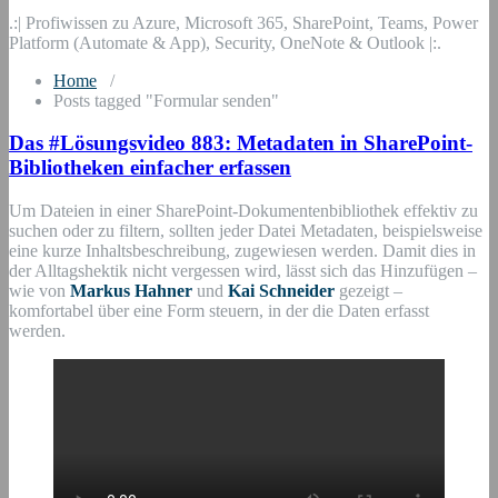
.:| Profiwissen zu Azure, Microsoft 365, SharePoint, Teams, Power
Platform (Automate & App), Security, OneNote & Outlook |:.
Home
/
Posts tagged "Formular senden"
Das #Lösungsvideo 883: Metadaten in SharePoint-
Bibliotheken einfacher erfassen
Um Dateien in einer SharePoint-Dokumentenbibliothek effektiv zu
suchen oder zu filtern, sollten jeder Datei Metadaten, beispielsweise
eine kurze Inhaltsbeschreibung, zugewiesen werden. Damit dies in
der Alltagshektik nicht vergessen wird, lässt sich das Hinzufügen –
wie von
Markus Hahner
und
Kai Schneider
gezeigt –
komfortabel über eine Form steuern, in der die Daten erfasst
werden.