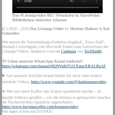
Das #Lösungsvideo
883
:
Metadaten in SharePoint-
Bibliotheken einfacher erfassen
(C) 2020 – 2026
Das Lösungs-Video
by
Markus Hahner
&
Kai
Schneider
Wir nutzen die Versammlungs-Funktion (englisch „Town Hall“,
ehemals Liveereignis) von Microsoft Teams zum Aufzeichnen der
Lösungs-Videos, finalisiert wird mit
Camtasia
von
TechSmith
.
🆕
Schon unseren WhatsApp-Kanal entdeckt?
https://whatsapp.com/channel/0029VaIbTUl1XqugXBALRu3Z
▶️ Auf unserem YouTube-Kanal finden Sie noch viele weitere
nützliche Videos:
https://www.youtube.com/@dasloesungsvideo
☕ Wer uns einen Kaffee oder Kakao spendieren möchte – da
das/die Video(s) gefallen -, wir alle können es gebrauchen (machen
die Nachtschichten irgendwie angenehmer):
https://www.buymeacoffee.com/loesungsvideo
!
Wir sagen schon mal DANKE!