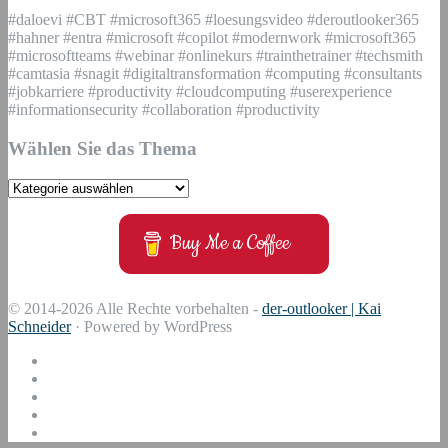
#daloevi #CBT #microsoft365 #loesungsvideo #deroutlooker365
#hahner #entra #microsoft #copilot #modernwork #microsoft365
#microsoftteams #webinar #onlinekurs #trainthetrainer #techsmith
#camtasia #snagit #digitaltransformation #computing #consultants
#jobkarriere #productivity #cloudcomputing #userexperience
#informationsecurity #collaboration #productivity
Wählen Sie das Thema
Wählen
Sie
das
Buy Me a Coffee
Thema
© 2014-2026 Alle Rechte vorbehalten -
der-outlooker | Kai
Schneider
· Powered by WordPress